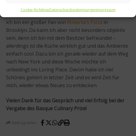
gehe. Ich brunche gerne im
Estela
, die Küche Ignacio
Cookie-Richtlinie
Datenschutzbestimmungen
Impressum
Mattos dort ist einfach, aber ungemein delikat. Und
ich bin ein großer Fan von
Roberta´s Pizza
in
Brooklyn. Da kann ich aber nicht besonders objektiv
sein, denn ich bin mit dem Besitzer befreundet –
allerdings ist die Küche wirklich gut und das Ambiente
einfach cool. Dazu bin ich gerade wieder auf dem Weg
nach New York und diese Woche möchte ich
unbedingt ins Loring Place. Davon habe ich viel
Schönes gehört in letzter Zeit und es wird Zeit für
mich, wieder etwas Neues zu entdecken.
Vielen Dank für das Gespräch und viel Erfolg bei der
Vergabe des Basque Culinary Prize!
Beitrag teilen