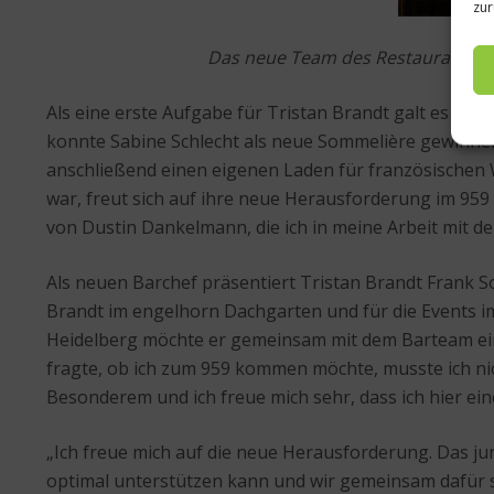
zur
Das neue Team des Restaurant 959 
Als eine erste Aufgabe für Tristan Brandt galt es u.
konnte Sabine Schlecht als neue Sommelière gewinnen.
anschließend einen eigenen Laden für französischen We
war, freut sich auf ihre neue Herausforderung im 959
von Dustin Dankelmann, die ich in meine Arbeit mit de
Als neuen Barchef präsentiert Tristan Brandt Frank S
Brandt im engelhorn Dachgarten und für die Events im
Heidelberg möchte er gemeinsam mit dem Barteam eine 
fragte, ob ich zum 959 kommen möchte, musste ich n
Besonderem und ich freue mich sehr, dass ich hier ei
„Ich freue mich auf die neue Herausforderung. Das j
optimal unterstützen kann und wir gemeinsam dafür s