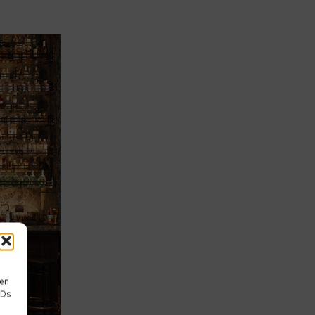
sen
IDs