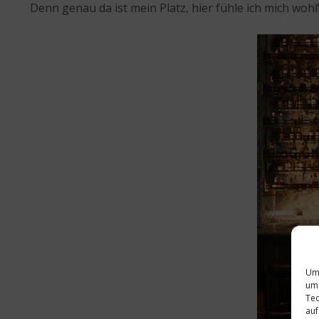
Denn genau da ist mein Platz, hier fühle ich mich woh
Um 
um 
Tec
auf