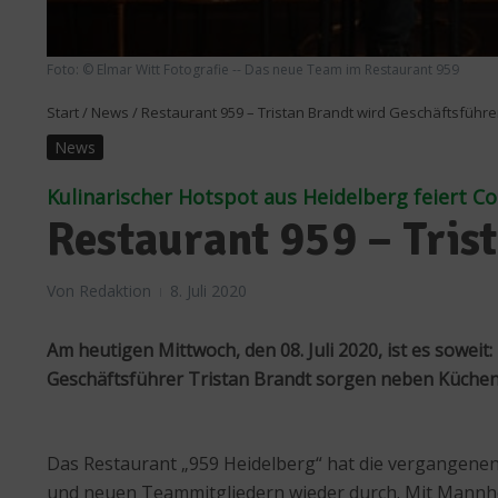
Foto: © Elmar Witt Fotografie -- Das neue Team im Restaurant 959
Start
/
News
/
Restaurant 959 – Tristan Brandt wird Geschäftsführe
News
Kulinarischer Hotspot aus Heidelberg feiert 
Restaurant 959 – Tris
Von
Redaktion
8. Juli 2020
Am heutigen Mittwoch, den 08. Juli 2020, ist es sowei
Geschäftsführer Tristan Brandt sorgen neben Küchen
Das Restaurant „959 Heidelberg“ hat die vergangenen 
und neuen Teammitgliedern wieder durch. Mit Mannhei