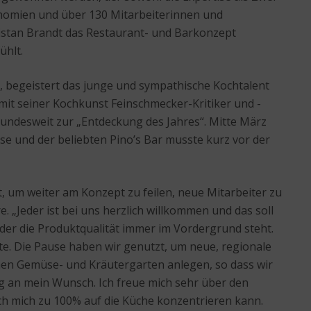
nomien und über 130 Mitarbeiterinnen und
istan Brandt das Restaurant- und Barkonzept
ühlt.
r, begeistert das junge und sympathische Kochtalent
t seiner Kochkunst Feinschmecker-Kritiker und -
bundesweit zur „Entdeckung des Jahres“. Mitte März
se und der beliebten Pino’s Bar musste kurz vor der
, um weiter am Konzept zu feilen, neue Mitarbeiter zu
„Jeder ist bei uns herzlich willkommen und das soll
 der die Produktqualität immer im Vordergrund steht.
rte. Die Pause haben wir genutzt, um neue, regionale
nen Gemüse- und Kräutergarten anlegen, so dass wir
g an mein Wunsch. Ich freue mich sehr über den
ich mich zu 100% auf die Küche konzentrieren kann.