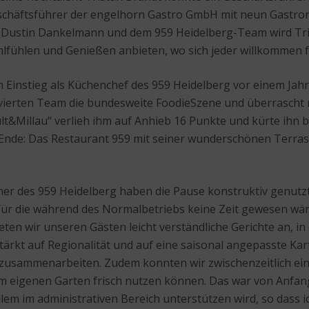
eschäftsführer der engelhorn Gastro GmbH mit neun Gastro
f Dustin Dankelmann und dem 959 Heidelberg-Team wird Tr
lfühlen und Genießen anbieten, wo sich jeder willkommen f
em Einstieg als Küchenchef des 959 Heidelberg vor einem Jah
rten Team die bundesweite FoodieSzene und überrascht mi
t&Millau“ verlieh ihm auf Anhieb 16 Punkte und kürte ihn 
 Ende: Das Restaurant 959 mit seiner wunderschönen Terras
her des 959 Heidelberg haben die Pause konstruktiv genutzt
 die während des Normalbetriebs keine Zeit gewesen wäre. 
en wir unseren Gästen leicht verständliche Gerichte an, in
tärkt auf Regionalität und auf eine saisonal angepasste Ka
 zusammenarbeiten. Zudem konnten wir zwischenzeitlich ei
rem eigenen Garten frisch nutzen können. Das war von Anfan
llem im administrativen Bereich unterstützen wird, so dass 