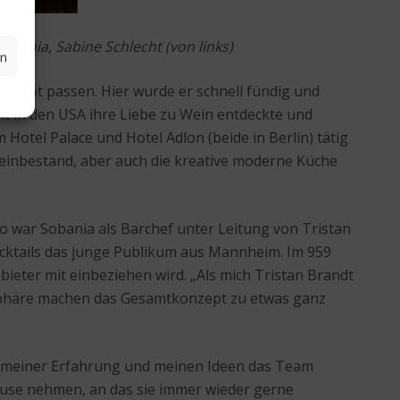
bania, Sabine Schlecht (von links)
en
onzept passen. Hier wurde er schnell fündig und
lt in den USA ihre Liebe zu Wein entdeckte und
Hotel Palace und Hotel Adlon (beide in Berlin) tätig
Weinbestand, aber auch die kreative moderne Küche
o war Sobania als Barchef unter Leitung von Tristan
ocktails das junge Publikum aus Mannheim. Im 959
ieter mit einbeziehen wird. „Als mich Tristan Brandt
osphäre machen das Gesamtkonzept zu etwas ganz
it meiner Erfahrung und meinen Ideen das Team
ause nehmen, an das sie immer wieder gerne