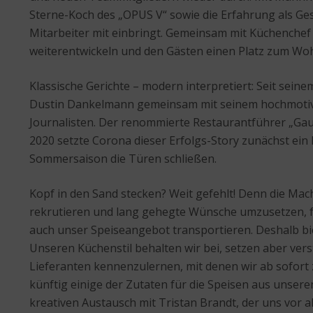
Sterne-Koch des „OPUS V“ sowie die Erfahrung als G
Mitarbeiter mit einbringt. Gemeinsam mit Küchenche
weiterentwickeln und den Gästen einen Platz zum Woh
Klassische Gerichte – modern interpretiert: Seit sein
Dustin Dankelmann gemeinsam mit seinem hochmotivie
Journalisten. Der renommierte Restaurantführer „Gaul
2020 setzte Corona dieser Erfolgs-Story zunächst ein
Sommersaison die Türen schließen.
Kopf in den Sand stecken? Weit gefehlt! Denn die Mac
rekrutieren und lang gehegte Wünsche umzusetzen, für
auch unser Speiseangebot transportieren. Deshalb biet
Unseren Küchenstil behalten wir bei, setzen aber vers
Lieferanten kennenzulernen, mit denen wir ab sofort
künftig einige der Zutaten für die Speisen aus unse
kreativen Austausch mit Tristan Brandt, der uns vor a