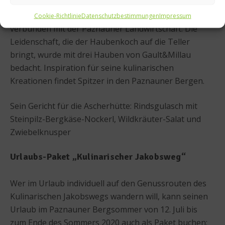
Farbkombinationen und Geschmäckern. Spitzers
Küche ist weltoffen und gleichzeitig verwurzelt und
Cookie-Richtlinie
Datenschutzbestimmungen
Impressum
verbunden mit der Paznauner Landwirtschaft. Die
Leidenschaft, die der Haubenkoch auf die Teller
bringt, wurde mit drei Hauben von Gault&Millau
bedacht. Inspiration für seine kulinarischen
Kreationen findet Spitzer in den Paznauner Bergen.
Sein Gericht für die Ascherhütte: Rindsgulasch mit
Steinpilz-Bergkäse-Nockerl, Wildkräuter-Salat und
Zwiebelknusper
Urlaubs-Paket „Kulinarischer Jakobsweg“
Wer im Urlaub individuell auf den Genussrouten des
Kulinarischen Jakobswegs wandern will, kann seinen
Urlaub im Paznauner Bergsommer von 12. Juli bis
zum Ende des Sommers 2020 auch als Paket buchen: