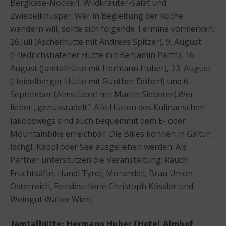
Bergkäse-Nockerl, Wildkräuter-Salat und
Zwiebelknusper. Wer in Begleitung der Köche
wandern will, sollte sich folgende Termine vormerken:
26.Juli (Ascherhütte mit Andreas Spitzer), 9. August
(Friedrichshafener Hütte mit Benjamin Parth), 16.
August (Jamtalhütte mit Hermann Huber), 23. August
(Heidelberger Hütte mit Gunther Döberl) und 6.
September (Almstüberl mit Martin Sieberer).Wer
lieber „genussradelt“: Alle Hütten des Kulinarischen
Jakobswegs sind auch bequemmit dem E- oder
Mountainbike erreichbar. Die Bikes können in Galtür,
Ischgl, Kappl oder See ausgeliehen werden. Als
Partner unterstützen die Veranstaltung: Rauch
Fruchtsäfte, Handl Tyrol, Morandell, Brau Union
Österreich, Feindestillerie Christoph Kössler und
Weingut Walter Wien.
Jamtalhütte: Hermann Huber (Hotel Almhof