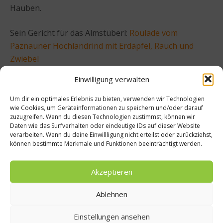
Hauben.
Sein Gericht für das Almstüberl:
Roulade vom
Paznauner Hochlandrind mit Erdäpfel, Rauch und
Zwiebel
Einwilligung verwalten
Ascherhütte: Andreas Spitzer (Fliana Gourmet,
Hotel Fliana)
Um dir ein optimales Erlebnis zu bieten, verwenden wir Technologien
wie Cookies, um Geräteinformationen zu speichern und/oder darauf
zuzugreifen. Wenn du diesen Technologien zustimmst, können wir
Internationale Küche mit Bodenhaftung. Nach der
Daten wie das Surfverhalten oder eindeutige IDs auf dieser Website
Kochlehre in Maria Alm und lehrreichen Stationen in
verarbeiten. Wenn du deine Einwillligung nicht erteilst oder zurückziehst,
können bestimmte Merkmale und Funktionen beeinträchtigt werden.
Ischgl ergriff Andreas Spitzer mit 24 Jahren die Chance
als Küchenchef im ****S-Hotel Fliana durchzustarten.
Akzeptieren
Heute holt er sich die besten Lebensmittel aus der
ganzen Welt und versucht sie mit den heimischen
Ablehnen
Produkten und Kostbarkeiten aus dem Paznaun zu
verbinden. Dabei tüftelt er an Texturen,
Einstellungen ansehen