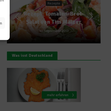
Rezepte
Rezept: Tomaten-Brot-
Salat von Tim Mälzer
en
10. September 2013
Was isst Deutschland