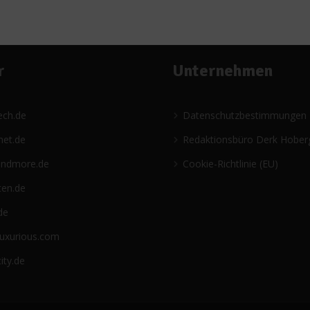
r
Unternehmen
ech.de
Datenschutzbestimmungen
net.de
Redaktionsbüro Derk Hober
andmore.de
Cookie-Richtlinie (EU)
ten.de
de
luxurious.com
ity.de