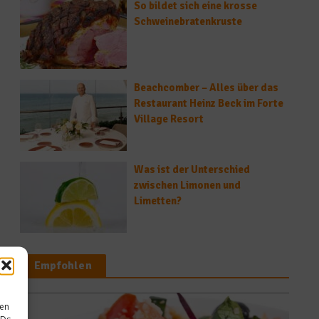
So bildet sich eine krosse
Schweinebratenkruste
Beachcomber – Alles über das
Restaurant Heinz Beck im Forte
Village Resort
Was ist der Unterschied
zwischen Limonen und
Limetten?
Empfohlen
sen
IDs