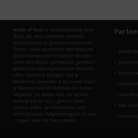
worlds of food
ist eine kulinarische Reise
Partne
durch das Netz und liefert relevante
Informationen zu gesundem Essen und
Trinken sowie spannende Interviews mit
planetoft
Spitzenköchen und ihre besten Rezepte.
Unter dem Motto „gemeinsam genießen“
gesünder
bleiben hier keine kulinarischen Wünsche
business
offen. Kochen & Rezepte, Diät &
Abnehmen, Gesundes & Bio sowie Gastro
netzathle
& Gourmet sind die Rubriken des Online-
Magazins. Ein weites Feld, vor dessen
urbanlife.
Hintergrund wir uns – ganz im Sinne
fast-and-
unseres Zieles, ein informatives und
unterhaltsames Ratgebermagazin zu sein
newfoodc
– fragen: Was isst Deutschland?