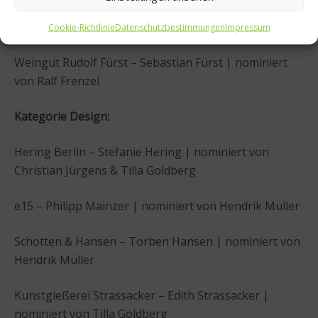
Weingut Eva Fricke – Eva Fricke | nominiert von Ralf
Frenzel
Cookie-Richtlinie
Datenschutzbestimmungen
Impressum
Weingut Rudolf Fürst – Sebastian Fürst | nominiert
von Ralf Frenzel
Kategorie Design:
Hering Berlin – Stefanie Hering | nominiert von
Christian Jürgens & Tilla Goldberg
e15 – Philipp Mainzer | nominiert von Hendrik Müller
Schotten & Hansen – Torben Hansen | nominiert von
Hendrik Müller
Kunstgießerei Strassacker – Edith Strassacker |
nominiert von Tilla Goldberg