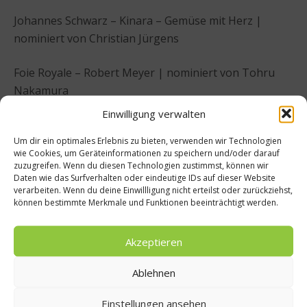
Johannes Schwarz – Kinara – Gemüse mit Herz |
nominiert von Christian Jürgens
Foie Royale – Robert Meyer | nominiert von Tohru
Nakamura
Einwilligung verwalten
Gutshof Polting – Franz and Leonhard Riederer von
Um dir ein optimales Erlebnis zu bieten, verwenden wir Technologien
Paar | nominiert von Tohru Nakamura
wie Cookies, um Geräteinformationen zu speichern und/oder darauf
zuzugreifen. Wenn du diesen Technologien zustimmst, können wir
Mimi Ferments – Markus Shimizu | nominiert von
Daten wie das Surfverhalten oder eindeutige IDs auf dieser Website
verarbeiten. Wenn du deine Einwillligung nicht erteilst oder zurückziehst,
Tohru Nakamura
können bestimmte Merkmale und Funktionen beeinträchtigt werden.
Kategorie Weinkultur:
Akzeptieren
Weingut Dönnhoff – Cornelius Dönnhoff | nominiert
Ablehnen
von Ralf Frenzel
Einstellungen ansehen