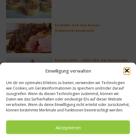
So bildet sich eine krosse
Schweinebratenkruste
Beachcomber – Alles über das Restaurant
Heinz Beck im Forte Village Resort
Einwilligung verwalten
Um dir ein optimales Erlebnis zu bieten, verwenden wir Technologien
wie Cookies, um Geräteinformationen zu speichern und/oder darauf
zuzugreifen. Wenn du diesen Technologien zustimmst, können wir
Was ist der Unterschied zwischen Limonen
Daten wie das Surfverhalten oder eindeutige IDs auf dieser Website
und Limetten?
verarbeiten. Wenn du deine Einwillligung nicht erteilst oder zurückziehst,
können bestimmte Merkmale und Funktionen beeinträchtigt werden.
Akzeptieren