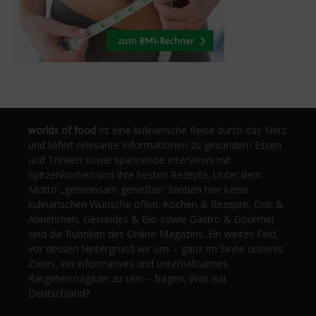
worlds of food
ist eine kulinarische Reise durch das Netz
und liefert relevante Informationen zu gesundem Essen
und Trinken sowie spannende Interviews mit
Spitzenköchen und ihre besten Rezepte. Unter dem
Motto „gemeinsam genießen“ bleiben hier keine
kulinarischen Wünsche offen. Kochen & Rezepte, Diät &
Abnehmen, Gesundes & Bio sowie Gastro & Gourmet
sind die Rubriken des Online-Magazins. Ein weites Feld,
vor dessen Hintergrund wir uns – ganz im Sinne unseres
Zieles, ein informatives und unterhaltsames
Ratgebermagazin zu sein – fragen: Was isst
Deutschland?