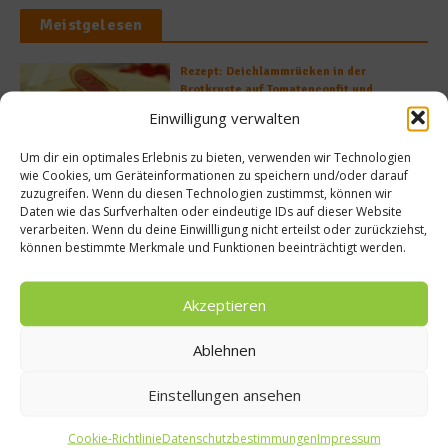
Meistgelesen
Rezept: Deichlammrücken in der
Brotkruste auf Tomatenconfit und
gefüllten Poveraden
Einwilligung verwalten
Um dir ein optimales Erlebnis zu bieten, verwenden wir Technologien
wie Cookies, um Geräteinformationen zu speichern und/oder darauf
Rezept: Lachs-Ei-Röllchen
zuzugreifen. Wenn du diesen Technologien zustimmst, können wir
Daten wie das Surfverhalten oder eindeutige IDs auf dieser Website
verarbeiten. Wenn du deine Einwillligung nicht erteilst oder zurückziehst,
können bestimmte Merkmale und Funktionen beeinträchtigt werden.
Akzeptieren
So bildet sich eine krosse
Schweinebratenkruste
Ablehnen
Einstellungen ansehen
Beachcomber – Alles über das Restaurant
Heinz Beck im Forte Village Resort
Cookie-Richtlinie
Datenschutzbestimmungen
Impressum