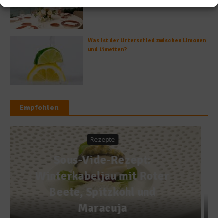
Was ist der Unterschied zwischen Limonen
und Limetten?
Empfohlen
Gesundes & Bio
Obst und Gemüse sorgen für
längeres Leben
29. August 2014