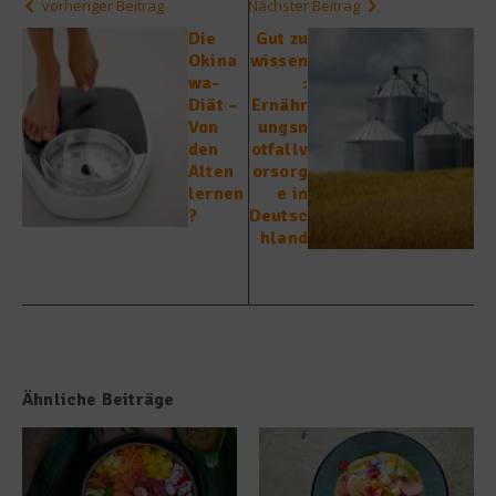
vorheriger Beitrag
Nächster Beitrag
Die
Gut zu
Okina
wissen
wa-
:
Diät –
Ernähr
Von
ungsn
den
otfallv
Alten
orsorg
lernen
e in
?
Deutsc
hland
Ähnliche Beiträge