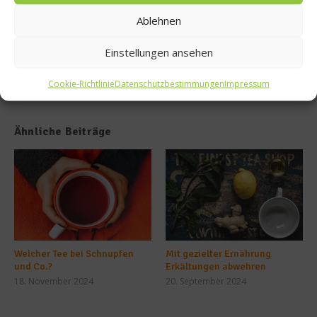
ndl
Ablehnen
Einstellungen ansehen
Cookie-Richtlinie
Datenschutzbestimmungen
Impressum
Ähnliche Beiträge
Welcher Tee bei Schnupfen
Mit gezielter Ernährung
und Co.?
Erkältungen abwehren
18. November 2024
20. September 2024