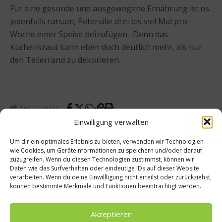
Für eine gesunde und ausgewogene Ernährung ist es
jedenfalls ratsam, Petersilie drei bis viel Mal pro
Woche einer Speise beizufügen. Denn das
Küchenkraut kann eben doch deutlich mehr, als nur
den Tellerrand zu dekorieren.
Beitrag teilen
Einwilligung verwalten
Um dir ein optimales Erlebnis zu bieten, verwenden wir Technologien
wie Cookies, um Geräteinformationen zu speichern und/oder darauf
zuzugreifen. Wenn du diesen Technologien zustimmst, können wir
vorheriger Beitrag
Nächster Beitrag
Daten wie das Surfverhalten oder eindeutige IDs auf dieser Website
worlds
Rezept
verarbeiten. Wenn du deine Einwillligung nicht erteilst oder zurückziehst,
können bestimmte Merkmale und Funktionen beeinträchtigt werden.
offood
:
.de
Knuspr
iges
Akzeptieren
Brathe