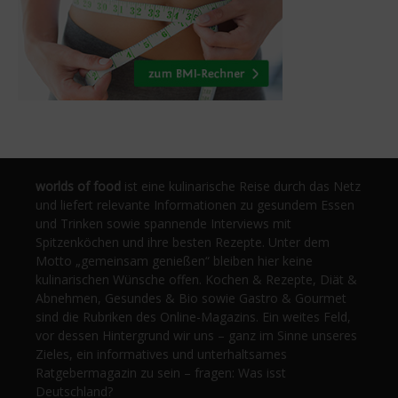
worlds of food
ist eine kulinarische Reise durch das Netz
und liefert relevante Informationen zu gesundem Essen
und Trinken sowie spannende Interviews mit
Spitzenköchen und ihre besten Rezepte. Unter dem
Motto „gemeinsam genießen“ bleiben hier keine
kulinarischen Wünsche offen. Kochen & Rezepte, Diät &
Abnehmen, Gesundes & Bio sowie Gastro & Gourmet
sind die Rubriken des Online-Magazins. Ein weites Feld,
vor dessen Hintergrund wir uns – ganz im Sinne unseres
Zieles, ein informatives und unterhaltsames
Ratgebermagazin zu sein – fragen: Was isst
Deutschland?