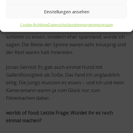
Einstellungen ansehen
Felix Metzger: Spinne und Schlange waren die
Cookie-Richtlinie
Datenschutzbestimmungen
Impressum
ungewöhnlichsten Speisen. Aber das war nicht
schlimm zu essen, sondern eher spannend, würde ich
sagen. Die Beine der Spinne waren sehr knusprig und
der Rest waren halt Innereien.
Jonas Gernstl: Es gab auch einmal Hund mit
Gallenflüssigkeit als Soße. Das fand ich unglaublich
eklig. Die Jungs mussten es essen – und ich und mein
Kameramann waren ja zum Glück nur zum
Filmemachen dabei.
worlds of food: Letzte Frage: Würdet ihr es noch
einmal machen?