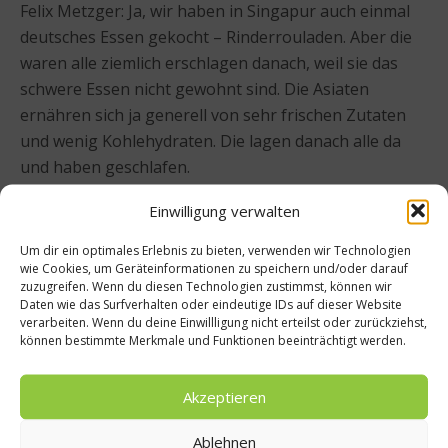
Felix Metzger: Ja, wir haben in Singapur auch einmal
deutsches Essen gekocht – Rinderrouladen. Aber die
waren alle ziemlich erschlagen danach, weil sie das
schwere Essen nicht gewohnt sind. Die Asiaten
ernähren sich ja generell von sehr frischen Zutaten
und wenig Kohlehydraten. Die lagen danach alle da
und haben geschlafen.
Einwilligung verwalten
worlds of food: Was war das Schlimmste was ihr
gegessen habt?
Um dir ein optimales Erlebnis zu bieten, verwenden wir Technologien
wie Cookies, um Geräteinformationen zu speichern und/oder darauf
zuzugreifen. Wenn du diesen Technologien zustimmst, können wir
Daten wie das Surfverhalten oder eindeutige IDs auf dieser Website
verarbeiten. Wenn du deine Einwillligung nicht erteilst oder zurückziehst,
können bestimmte Merkmale und Funktionen beeinträchtigt werden.
Akzeptieren
Ablehnen