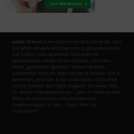
worlds of food
ist eine kulinarische Reise durch das Netz
und liefert relevante Informationen zu gesundem Essen
und Trinken sowie spannende Interviews mit
Spitzenköchen und ihre besten Rezepte. Unter dem
Motto „gemeinsam genießen“ bleiben hier keine
kulinarischen Wünsche offen. Kochen & Rezepte, Diät &
Abnehmen, Gesundes & Bio sowie Gastro & Gourmet
sind die Rubriken des Online-Magazins. Ein weites Feld,
vor dessen Hintergrund wir uns – ganz im Sinne unseres
Zieles, ein informatives und unterhaltsames
Ratgebermagazin zu sein – fragen: Was isst
Deutschland?