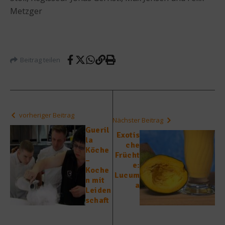
Metzger
Beitrag teilen
vorheriger Beitrag
Nächster Beitrag
Gueril
Exotis
la
che
Köche
Frücht
–
e:
Koche
Lucum
n mit
a
Leiden
schaft