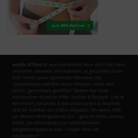
worlds of food
ist eine kulinarische Reise durch das Netz
und liefert relevante Informationen zu gesundem Essen
und Trinken sowie spannende Interviews mit
Spitzenköchen und ihre besten Rezepte. Unter dem
Motto „gemeinsam genießen“ bleiben hier keine
kulinarischen Wünsche offen. Kochen & Rezepte, Diät &
Abnehmen, Gesundes & Bio sowie Gastro & Gourmet
sind die Rubriken des Online-Magazins. Ein weites Feld,
vor dessen Hintergrund wir uns – ganz im Sinne unseres
Zieles, ein informatives und unterhaltsames
Ratgebermagazin zu sein – fragen: Was isst
Deutschland?