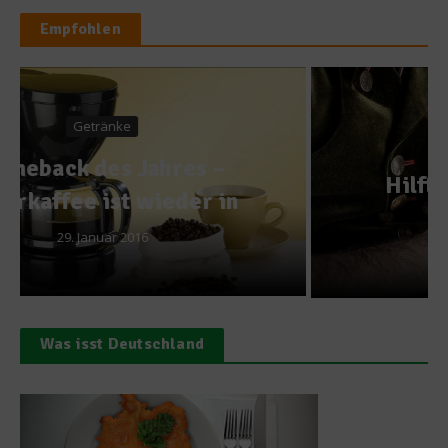
Empfohlen
News
Hilft Gin gegen Mücken?
18. Juli 2017
Was isst Deutschland