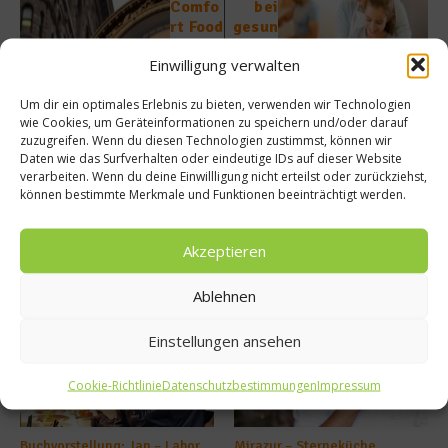
Comfo
bei
rt Food
gesun
–
der
Einwilligung verwalten
Gute-
Ernähr
Laune-
ung
Um dir ein optimales Erlebnis zu bieten, verwenden wir Technologien
Küche
ankom
wie Cookies, um Geräteinformationen zu speichern und/oder darauf
aus NY
mt
zuzugreifen. Wenn du diesen Technologien zustimmst, können wir
Daten wie das Surfverhalten oder eindeutige IDs auf dieser Website
verarbeiten. Wenn du deine Einwillligung nicht erteilst oder zurückziehst,
können bestimmte Merkmale und Funktionen beeinträchtigt werden.
Akzeptieren
Ähnliche Beiträge
Ablehnen
Einstellungen ansehen
Cookie-Richtlinie
Datenschutzbestimmungen
Impressum
Buchvorstellung: Jan – Labor
Mirazur – Sterneküche