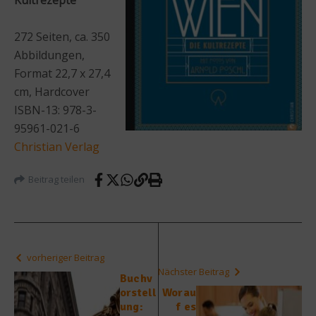
272 Seiten, ca. 350
Abbildungen,
Format 22,7 x 27,4
cm, Hardcover
ISBN-13: 978-3-
95961-021-6
Christian Verlag
Beitrag teilen
vorheriger Beitrag
Nächster Beitrag
Buchv
orstell
Worau
ung:
f es