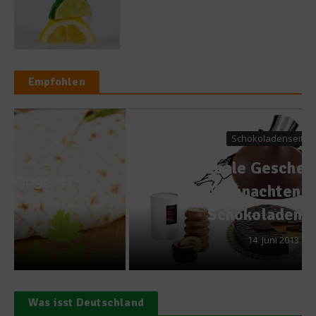
Empfohlen
Schokoladenseiten
Die ideale Geschenkidee zu
Weihnachten – das
Schokoladen-Abo
14. Juni 2013
Was isst Deutschland