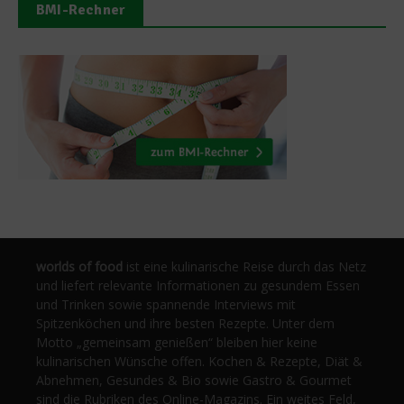
BMI-Rechner
worlds of food
ist eine kulinarische Reise durch das Netz
und liefert relevante Informationen zu gesundem Essen
und Trinken sowie spannende Interviews mit
Spitzenköchen und ihre besten Rezepte. Unter dem
Motto „gemeinsam genießen“ bleiben hier keine
kulinarischen Wünsche offen. Kochen & Rezepte, Diät &
Abnehmen, Gesundes & Bio sowie Gastro & Gourmet
sind die Rubriken des Online-Magazins. Ein weites Feld,