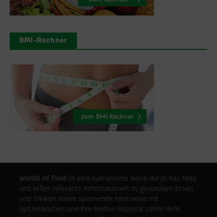
BMI-Rechner
worlds of food
ist eine kulinarische Reise durch das Netz
und liefert relevante Informationen zu gesundem Essen
und Trinken sowie spannende Interviews mit
Spitzenköchen und ihre besten Rezepte. Unter dem