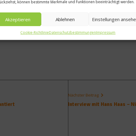
ückziehst, können bestimmte Merkmale und Funktionen beeinträchtigt werden.
Akzeptieren
Ablehnen
Einstellungen anseh
Cookie-Richtlinie
Datenschutzbestimmungen
Impressum
Nächster Beitrag
antiert
Interview mit Hans Haas – N