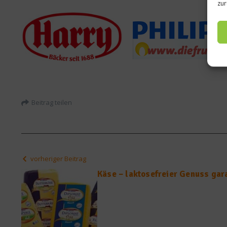
zur
Beitrag teilen
vorheriger Beitrag
Käse – laktosefreier Genuss gar