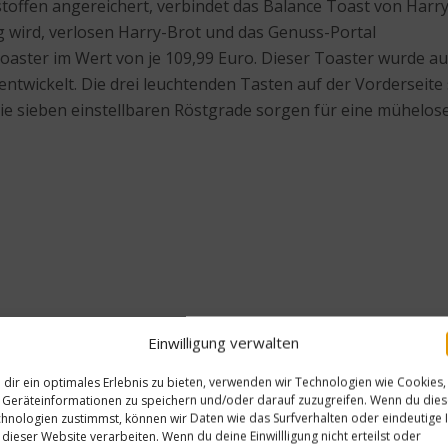
ststoffen angereichert, verbindet das Balance Toast von Ha
g wird, verlosen Harry-Brot und das Genuss-Portal
Toaster im Wert von je 109,99 Euro. Dieser Toaster wurde a
entwickelt. Die drei leuchtenden Tasten auf der Vorderseite
die sieben einstellbaren Röstgrade sorgen für eine mühelos
Einwilligung verwalten
dir ein optimales Erlebnis zu bieten, verwenden wir Technologien wie Cookies,
 es auf
www.harry-brot.de
. Mehr Informationen zu dem Avan
Geräteinformationen zu speichern und/oder darauf zuzugreifen. Wenn du die
hnologien zustimmst, können wir Daten wie das Surfverhalten oder eindeutige 
w.diefruehstuecker.de
.
 dieser Website verarbeiten. Wenn du deine Einwillligung nicht erteilst oder