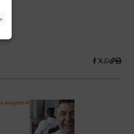
en
ie ausgelernt