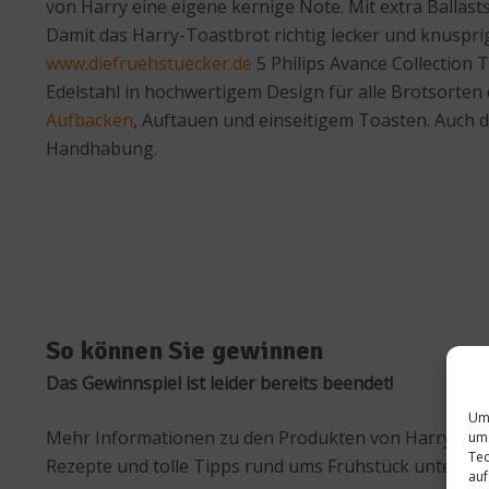
von Harry eine eigene kernige Note. Mit extra Balla
Damit das Harry-Toastbrot richtig lecker und knuspri
www.diefruehstuecker.de
5 Philips Avance Collection 
Edelstahl in hochwertigem Design für alle Brotsorten 
Aufbacken
, Auftauen und einseitigem Toasten. Auch 
Handhabung.
So können Sie gewinnen
Das Gewinnspiel ist leider bereits beendet!
Um 
Mehr Informationen zu den Produkten von Harry gibt
um 
Tec
Rezepte und tolle Tipps rund ums Frühstück unter
ww
auf