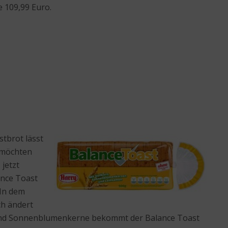
e 109,99 Euro.
stbrot lässt
, möchten
jetzt
ance Toast
 In dem
ch ändert
men und Sonnenblumenkerne bekommt der Balance Toast