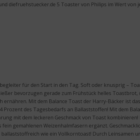
nd diefruehstuecker.de 5 Toaster von Philips im Wert von j
egleiter für den Start in den Tag. Soft oder knusprig – Toa
 Genießer bevorzugen gerade zum Frühstück helles Toastbrot
h ernähren. Mit dem Balance Toast der Harry-Bäcker ist das 
14 Prozent des Tagesbedarfs an Ballaststoffen! Mit dem Bal
ährung mit dem leckeren Geschmack von Toast kombinieren!
rs fein gemahlenen Weizenhalmfasern ergänzt. Geschmackli
 so ballaststoffreich wie ein Vollkorntoast! Durch Leinsa