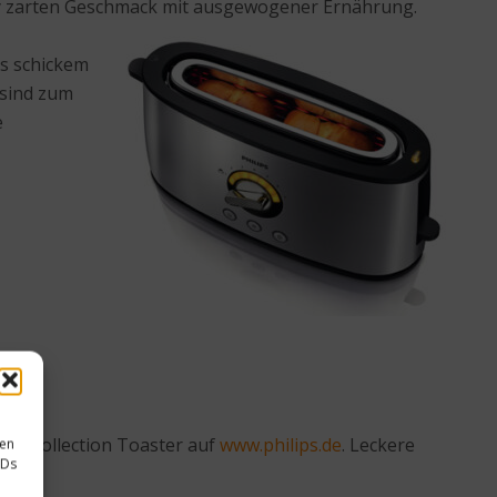
rry zarten Geschmack mit ausgewogener Ernährung.
us schickem
 sind zum
e
ce Collection Toaster auf
www.philips.de
. Leckere
sen
IDs