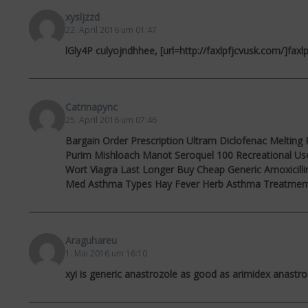
xysljzzd
22. April 2016 um 01:47
lGly4P culyojndhhee, [url=http://faxlpfjcvusk.com/]faxlpfj
Catrinapync
25. April 2016 um 07:46
Bargain Order Prescription Ultram Diclofenac Meltin
Purim Mishloach Manot Seroquel 100 Recreational Use
Wort Viagra Last Longer Buy Cheap Generic Amoxicill
Med Asthma Types Hay Fever Herb Asthma Treatment
Araguhareu
1. Mai 2016 um 16:10
xyi is generic anastrozole as good as arimidex anastro