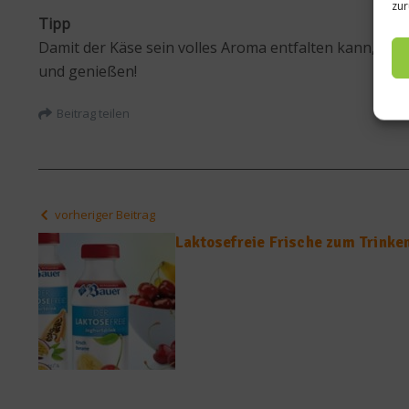
zur
Tipp
Damit der Käse sein volles Aroma entfalten kann, so
und genießen!
Beitrag teilen
vorheriger Beitrag
Laktosefreie Frische zum Trinke