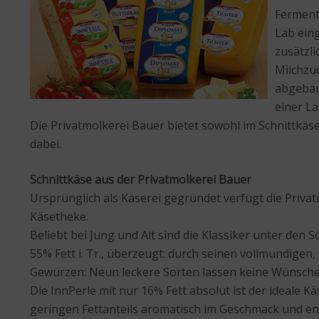
Ferment
Lab ein
zusätzl
Milchzuc
abgebau
einer L
Die Privatmolkerei Bauer bietet sowohl im Schnittkäs
dabei.
Schnittkäse aus der Privatmolkerei Bauer
Ursprünglich als Käserei gegründet verfügt die Privat
Käsetheke.
Beliebt bei Jung und Alt sind die Klassiker unter den
55% Fett i. Tr., überzeugt: durch seinen vollmundig
Gewürzen: Neun leckere Sorten lassen keine Wünsche
Die InnPerle mit nur 16% Fett absolut ist der ideale Käs
geringen Fettanteils aromatisch im Geschmack und enth