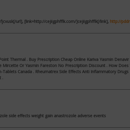
cvusk[/url], [link=http://cejiigphfflk.com/]cejiigphfflk[/link],
http://pdd
g Point Thermal . Buy Prescription Cheap Online Kariva Yasmin Dena
 Mircette Or Yasmin Fareston No Prescription Discount . How Does 
in-Tablets Canada . Rheumatrex Side Effects Anti Inflammatory Dru
 .
zole side effects weight gain anastrozole adverse events