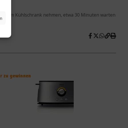
h aus dem Kühlschrank nehmen, etwa 30 Minuten warten
en
er zu gewinnen