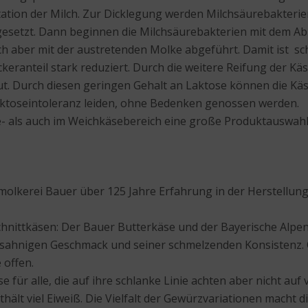
ation der Milch. Zur Dicklegung werden Milchsäurebakter
gesetzt. Dann beginnen die Milchsäurebakterien mit dem Abb
ich aber mit der austretenden Molke abgeführt. Damit ist s
keranteil stark reduziert. Durch die weitere Reifung der Kä
t. Durch diesen geringen Gehalt an Laktose können die Käse
aktoseintoleranz leiden, ohne Bedenken genossen werden.
e- als auch im Weichkäsebereich eine große Produktauswahl
molkerei Bauer über 125 Jahre Erfahrung in der Herstellung 
 Schnittkäsen: Der Bauer Butterkäse und der Bayerische Alpen
en, sahnigen Geschmack und seiner schmelzenden Konsistenz.
 offen.
e für alle, die auf ihre schlanke Linie achten aber nicht auf
ält viel Eiweiß. Die Vielfalt der Gewürzvariationen macht di