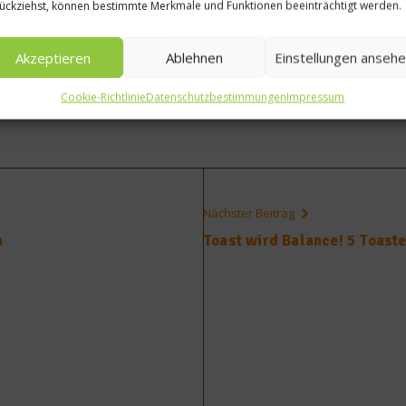
ückziehst, können bestimmte Merkmale und Funktionen beeinträchtigt werden.
llte er bei Zimmertemperatur verzehrt werden. Also einfac
Akzeptieren
Ablehnen
Einstellungen anseh
Cookie-Richtlinie
Datenschutzbestimmungen
Impressum
Nächster Beitrag
n
Toast wird Balance! 5 Toast