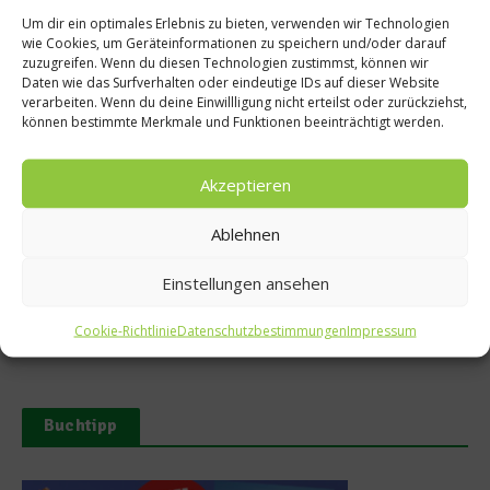
Um dir ein optimales Erlebnis zu bieten, verwenden wir Technologien
wie Cookies, um Geräteinformationen zu speichern und/oder darauf
zuzugreifen. Wenn du diesen Technologien zustimmst, können wir
Daten wie das Surfverhalten oder eindeutige IDs auf dieser Website
verarbeiten. Wenn du deine Einwillligung nicht erteilst oder zurückziehst,
Ähnliche Beiträge
können bestimmte Merkmale und Funktionen beeinträchtigt werden.
Akzeptieren
Ablehnen
Einstellungen ansehen
Mathias Dahlgren über sein
Zu Besuch im Seafood Gastro
Restaurant Seafood Gastro
von Mathias Dahlgren
Cookie-Richtlinie
Datenschutzbestimmungen
Impressum
29. Juli 2026
23. Juli 2026
Buchtipp