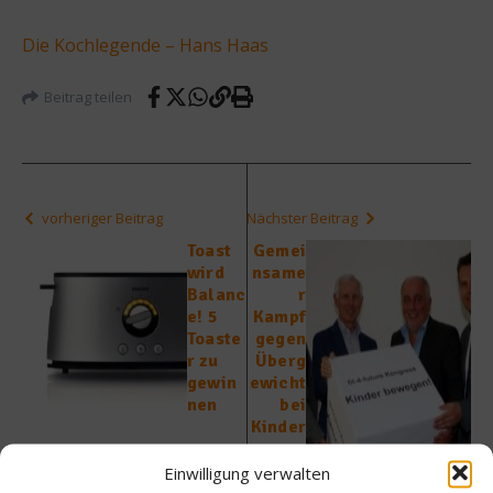
Die Kochlegende – Hans Haas
Beitrag teilen
vorheriger Beitrag
Nächster Beitrag
Toast
Gemei
wird
nsame
Balanc
r
e! 5
Kampf
Toaste
gegen
r zu
Überg
gewin
ewicht
nen
bei
Kinder
n
Einwilligung verwalten