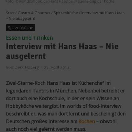
Foto: © worldsoffood.de; Hans Haas beim Sterne-Cup der Köche
Start
/
Gastro & Gourmet
/
Spitzenköche
/
Interview mit Hans Haas
– Nie ausgelernt
Spitzenköche
Essen und Trinken
Interview mit Hans Haas – Nie
ausgelernt
Von
Derk Hoberg
29. April 2013
Zwei-Sterne-Koch Hans Haas ist Küchenchef im
legendären Tantris in München. Nebenbei betreibt er
dort auch eine Kochschule, in der er sein Wissen an
Hobbyköche weitergibt. Im worlds of food-Interview
beschreibt er, was man dort lernt und bescheinigt den
Deutschen großes Interesse am
Kochen
– obwohl
auch noch viel gelernt werden muss.