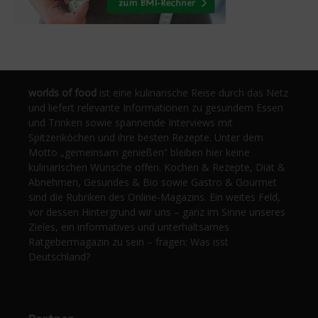
worlds of food
ist eine kulinarische Reise durch das Netz
und liefert relevante Informationen zu gesundem Essen
und Trinken sowie spannende Interviews mit
Spitzenköchen und ihre besten Rezepte. Unter dem
Motto „gemeinsam genießen“ bleiben hier keine
kulinarischen Wünsche offen. Kochen & Rezepte, Diät &
Abnehmen, Gesundes & Bio sowie Gastro & Gourmet
sind die Rubriken des Online-Magazins. Ein weites Feld,
vor dessen Hintergrund wir uns – ganz im Sinne unseres
Zieles, ein informatives und unterhaltsames
Ratgebermagazin zu sein – fragen: Was isst
Deutschland?