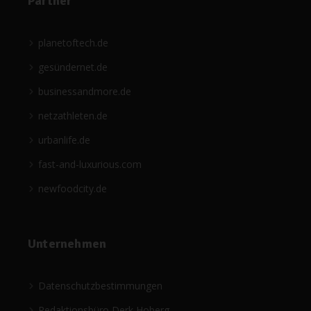
Partner
planetoftech.de
gesündernet.de
businessandmore.de
netzathleten.de
urbanlife.de
fast-and-luxurious.com
newfoodcity.de
Unternehmen
Datenschutzbestimmungen
Redaktionsbüro Derk Hoberg