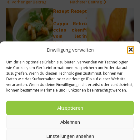
vorheriger Beitrag
Nächster Beitrag
Rezept
Rezept
:
:
Cappu
Rehrü
ccino
ckenfi
vom
let in
Bärlau
der
ch mit
Walnu
Einwilligung verwalten
Spitzm
sskrus
orchel
te mit
Um dir ein optimales Erlebnis zu bieten, verwenden wir Technologien
schau
Kaffee
wie Cookies, um Geräteinformationen zu speichern und/oder darauf
zuzugreifen. Wenn du diesen Technologien zustimmst, können wir
m
-
Daten wie das Surfverhalten oder eindeutige IDs auf dieser Website
Schok
verarbeiten. Wenn du deine Einwillligung nicht erteilst oder zurückziehst,
oladen
können bestimmte Merkmale und Funktionen beeinträchtigt werden.
jus
Akzeptieren
Ablehnen
Einstellungen ansehen
Ähnliche Beiträge