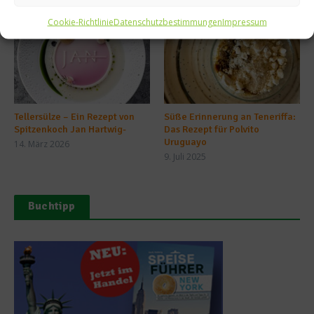
Cookie-Richtlinie
Datenschutzbestimmungen
Impressum
Tellersülze – Ein Rezept von
Süße Erinnerung an Teneriffa:
Spitzenkoch Jan Hartwig-
Das Rezept für Polvito
Uruguayo
14. März 2026
9. Juli 2025
Buchtipp