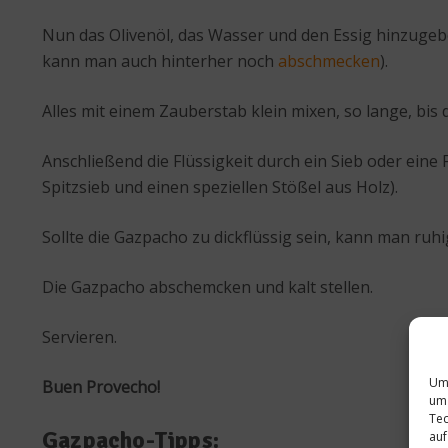
Nun das Olivenöl, das Wasser und den Essig hinzugeben
kann man auch hinterher noch
abschmecken
).
Alles mit einem Zauberstab klein mixen, so lange, bis d
Anschließend die Flüssigkeit durch ein Sieb oder eine 
Spitzsieb und einen speziellen Stößel aus Holz).
Sollte die Gazpacho zu dickflüssig sein, kann man ru
Die Gazpacho abschemcken und kalt stellen.
Servieren.
Um 
Buen Provecho!
um 
Tec
Gazpacho-Tipps:
auf