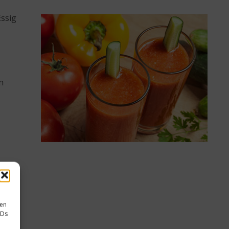
Essig
n
sen
IDs