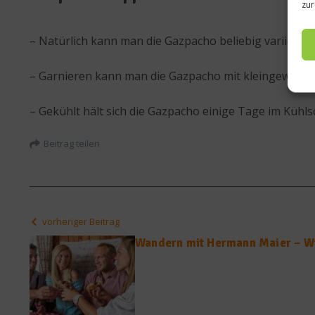
zur
– Natürlich kann man die Gazpacho beliebig variiere
– Garnieren kann man die Gazpacho mit kleingewürfel
– Gekühlt hält sich die Gazpacho einige Tage im Kühls
Beitrag teilen
vorheriger Beitrag
Wandern mit Hermann Maier – Wi