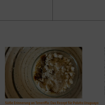
Süße Erinnerung an Teneriffa: Das Rezept für Polvito Uruguayo