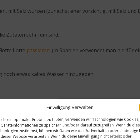
, mit Salz würzen (zunächst eher vorsichtig, mit Salz und 
ie Zutaten sehr fein sind.
Flotte Lotte
passieren
. (In Spanien verwendet man hierfür ei
hig noch etwas kaltes Wasser hinzugeben.
Einwilligung verwalten
dir ein optimales Erlebnis zu bieten, verwenden wir Technologien wie Cookies,
Geräteinformationen zu speichern und/oder darauf zuzugreifen. Wenn du die
hnologien zustimmst, können wir Daten wie das Surfverhalten oder eindeutige 
 dieser Website verarbeiten. Wenn du deine Einwillligung nicht erteilst oder