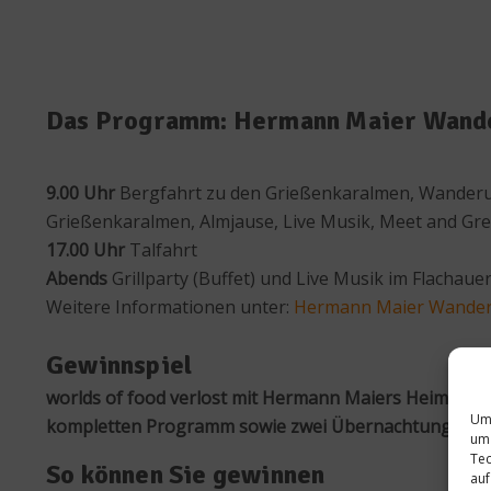
Das Programm: Hermann Maier Wande
9.00 Uhr
Bergfahrt zu den Grießenkaralmen, Wander
Grießenkaralmen, Almjause, Live Musik, Meet and Gr
17.00 Uhr
Talfahrt
Abends
Grillparty (Buffet) und Live Musik im Flachaue
Weitere Informationen unter:
Hermann Maier Wander
Gewinnspiel
worlds of food verlost mit Hermann Maiers Heimatgem
Um 
kompletten Programm sowie zwei Übernachtungen in Fl
um 
Tec
So können Sie gewinnen
auf