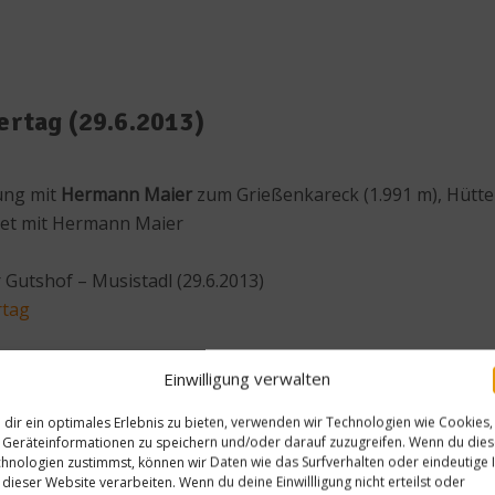
rtag (29.6.2013)
ung mit
Hermann Maier
zum Grießenkareck (1.991 m), Hütt
eet mit Hermann Maier
r Gutshof – Musistadl (29.6.2013)
tag
Einwilligung verwalten
einde Flachau 1 mal 2 Tickets für den Hermann Maier Wande
dir ein optimales Erlebnis zu bieten, verwenden wir Technologien wie Cookies,
achau (Fr. 28.6.-So 30.6.2013)
Geräteinformationen zu speichern und/oder darauf zuzugreifen. Wenn du die
hnologien zustimmst, können wir Daten wie das Surfverhalten oder eindeutige 
 dieser Website verarbeiten. Wenn du deine Einwillligung nicht erteilst oder