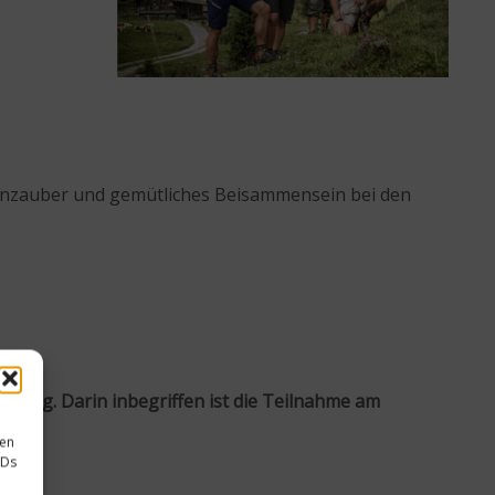
enzauber und gemütliches Beisammensein bei den
rtag. Darin inbegriffen ist die Teilnahme am
sen
IDs