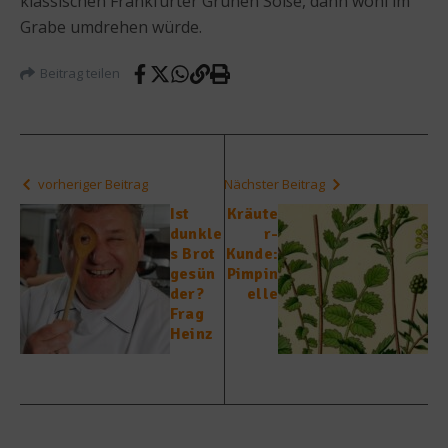
klassischen Frankfurter Grünen Soße, dann wohl im
Grabe umdrehen würde.
Beitrag teilen
vorheriger Beitrag
Nächster Beitrag
Ist
Kräute
dunkle
r-
s Brot
Kunde:
gesün
Pimpin
der?
elle
Frag
Heinz