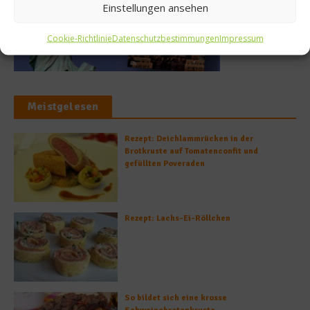
Einstellungen ansehen
Cookie-Richtlinie
Datenschutzbestimmungen
Impressum
Meistgelesen
Rezept: Deichlammrücken in der
Brotkruste auf Tomatenconfit und
gefüllten Poveraden
Rezept: Lachs-Ei-Röllchen
So bildet sich eine krosse