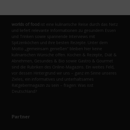
worlds of food
ist eine kulinarische Reise durch das Netz
und liefert relevante Informationen zu gesundem Essen
und Trinken sowie spannende Interviews mit
Spitzenköchen und ihre besten Rezepte. Unter dem
Motto „gemeinsam genießen“ bleiben hier keine
kulinarischen Wünsche offen. Kochen & Rezepte, Diät &
Abnehmen, Gesundes & Bio sowie Gastro & Gourmet
sind die Rubriken des Online-Magazins. Ein weites Feld,
vor dessen Hintergrund wir uns – ganz im Sinne unseres
Zieles, ein informatives und unterhaltsames
Ratgebermagazin zu sein – fragen: Was isst
Deutschland?
Partner