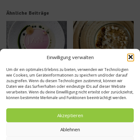
Ähnliche Beiträge
Einwilligung verwalten
Tellersülze – Ein Rezept von
Süße Erinnerung an Teneriffa:
Um dir ein optimales Erlebnis zu bieten, verwenden wir Technologien
Spitzenkoch Jan Hartwig-
Das Rezept für Polvito
wie Cookies, um Geräteinformationen zu speichern und/oder darauf
Uruguayo
14. März 2026
zuzugreifen. Wenn du diesen Technologien zustimmst, können wir
9. Juli 2025
Daten wie das Surfverhalten oder eindeutige IDs auf dieser Website
verarbeiten. Wenn du deine Einwillligung nicht erteilst oder zurückziehst,
können bestimmte Merkmale und Funktionen beeinträchtigt werden.
Buchtipp
Akzeptieren
Ablehnen