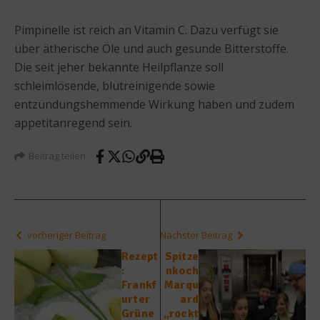
Pimpinelle ist reich an Vitamin C. Dazu verfügt sie
über ätherische Öle und auch gesunde Bitterstoffe.
Die seit jeher bekannte Heilpflanze soll
schleimlösende, blutreinigende sowie
entzündungshemmende Wirkung haben und zudem
appetitanregend sein.
Beitrag teilen
vorheriger Beitrag
Nächster Beitrag
Rezept
Spitze
:
nkoch
Frankf
Marqu
urter
ard
Grüne
„rockt