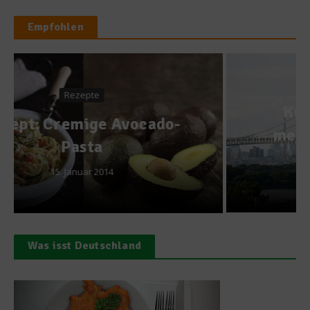
Empfohlen
Kulinarische Weltreise
Küche Nordamerikas –
mehr als Burger, Pommes
und Cola
16. Juni 2014
Was isst Deutschland