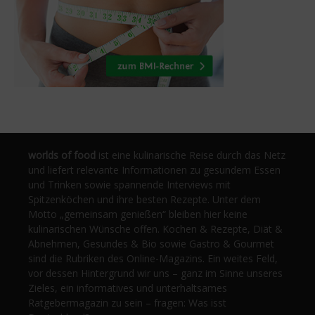
worlds of food
ist eine kulinarische Reise durch das Netz
und liefert relevante Informationen zu gesundem Essen
und Trinken sowie spannende Interviews mit
Spitzenköchen und ihre besten Rezepte. Unter dem
Motto „gemeinsam genießen“ bleiben hier keine
kulinarischen Wünsche offen. Kochen & Rezepte, Diät &
Abnehmen, Gesundes & Bio sowie Gastro & Gourmet
sind die Rubriken des Online-Magazins. Ein weites Feld,
vor dessen Hintergrund wir uns – ganz im Sinne unseres
Zieles, ein informatives und unterhaltsames
Ratgebermagazin zu sein – fragen: Was isst