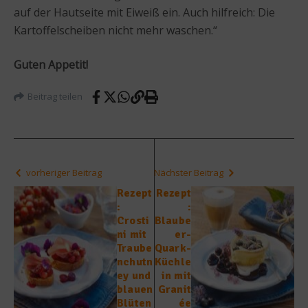
auf der Hautseite mit Eiweiß ein. Auch hilfreich: Die
Kartoffelscheiben nicht mehr waschen.“
Guten Appetit!
Beitrag teilen
vorheriger Beitrag
Nächster Beitrag
Rezept
Rezept
:
:
Crosti
Blaube
ni mit
er-
Traube
Quark-
nchutn
Küchle
ey und
in mit
blauen
Granit
Blüten
ée