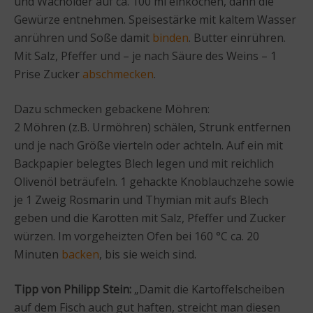
und Wacholder auf ca. 100 ml einkochen, dann die
Gewürze entnehmen. Speisestärke mit kaltem Wasser
anrühren und Soße damit
binden
. Butter einrühren.
Mit Salz, Pfeffer und – je nach Säure des Weins – 1
Prise Zucker
abschmecken
.
Dazu schmecken gebackene Möhren:
2 Möhren (z.B. Urmöhren) schälen, Strunk entfernen
und je nach Größe vierteln oder achteln. Auf ein mit
Backpapier belegtes Blech legen und mit reichlich
Olivenöl beträufeln. 1 gehackte Knoblauchzehe sowie
je 1 Zweig Rosmarin und Thymian mit aufs Blech
geben und die Karotten mit Salz, Pfeffer und Zucker
würzen. Im vorgeheizten Ofen bei 160 °C ca. 20
Minuten
backen
, bis sie weich sind.
Tipp von Philipp Stein:
„Damit die Kartoffelscheiben
auf dem Fisch auch gut haften, streicht man diesen