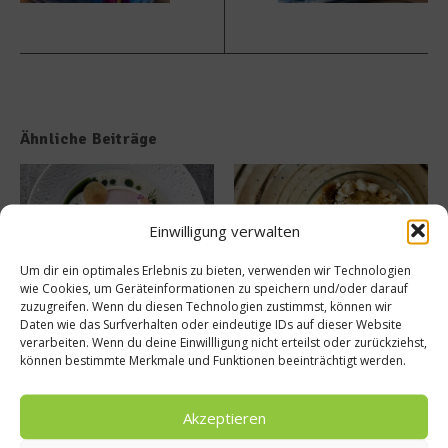
Ähnliche Beiträge
Einwilligung verwalten
Um dir ein optimales Erlebnis zu bieten, verwenden wir Technologien
wie Cookies, um Geräteinformationen zu speichern und/oder darauf
zuzugreifen. Wenn du diesen Technologien zustimmst, können wir
Tellersülze – Ein Rezept von
Süße Erinnerung an Teneriffa:
Daten wie das Surfverhalten oder eindeutige IDs auf dieser Website
Spitzenkoch Jan Hartwig-
Das Rezept für Polvito
verarbeiten. Wenn du deine Einwillligung nicht erteilst oder zurückziehst,
Uruguayo
14. März 2026
können bestimmte Merkmale und Funktionen beeinträchtigt werden.
9. Juli 2025
Akzeptieren
Buchtipp