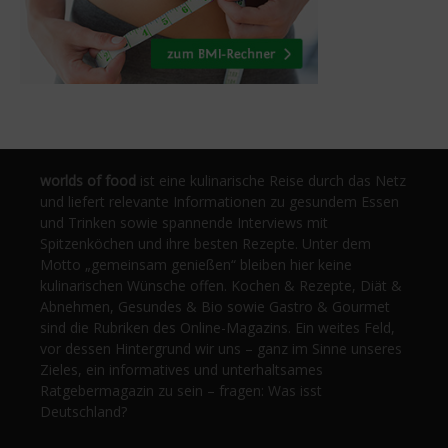
worlds of food
ist eine kulinarische Reise durch das Netz
und liefert relevante Informationen zu gesundem Essen
und Trinken sowie spannende Interviews mit
Spitzenköchen und ihre besten Rezepte. Unter dem
Motto „gemeinsam genießen“ bleiben hier keine
kulinarischen Wünsche offen. Kochen & Rezepte, Diät &
Abnehmen, Gesundes & Bio sowie Gastro & Gourmet
sind die Rubriken des Online-Magazins. Ein weites Feld,
vor dessen Hintergrund wir uns – ganz im Sinne unseres
Zieles, ein informatives und unterhaltsames
Ratgebermagazin zu sein – fragen: Was isst
Deutschland?