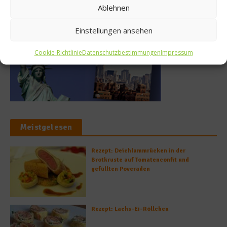
Ablehnen
Einstellungen ansehen
Cookie-Richtlinie
Datenschutzbestimmungen
Impressum
Meistgelesen
Rezept: Deichlammrücken in der
Brotkruste auf Tomatenconfit und
gefüllten Poveraden
Rezept: Lachs-Ei-Röllchen