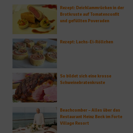
Rezept: Deichlammrücken in der
Brotkruste auf Tomatenconfit
und gefüllten Poveraden
Rezept: Lachs-Ei-Röllchen
So bildet sich eine krosse
Schweinebratenkruste
Beachcomber – Alles über das
Restaurant Heinz Beck im Forte
Village Resort