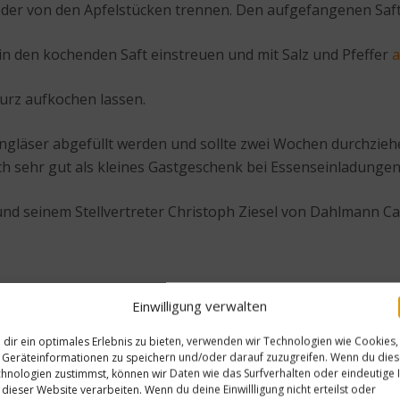
eder von den Apfelstücken trennen. Den aufgefangenen Saft
in den kochenden Saft einstreuen und mit Salz und Pfeffer
urz aufkochen lassen.
läser abgefüllt werden und sollte zwei Wochen durchziehen.
h sehr gut als kleines Gastgeschenk bei Essenseinladungen
nd seinem Stellvertreter Christoph Ziesel von Dahlmann Ca
Einwilligung verwalten
dir ein optimales Erlebnis zu bieten, verwenden wir Technologien wie Cookies,
Nächster Beitrag
Geräteinformationen zu speichern und/oder darauf zuzugreifen. Wenn du die
hnologien zustimmst, können wir Daten wie das Surfverhalten oder eindeutige 
mwert
Rezept: Wurzelgemüse aus d
 dieser Website verarbeiten. Wenn du deine Einwillligung nicht erteilst oder