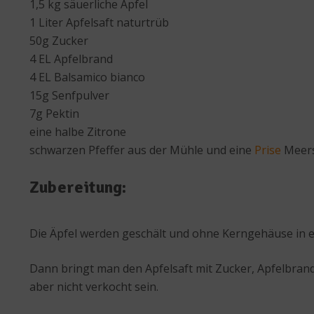
1,5 kg säuerliche Äpfel
1 Liter Apfelsaft naturtrüb
50g Zucker
4 EL Apfelbrand
4 EL Balsamico bianco
15g Senfpulver
7g Pektin
eine halbe Zitrone
schwarzen Pfeffer aus der Mühle und eine
Prise
Meers
Zubereitung:
Die Äpfel werden geschält und ohne Kerngehäuse in e
Dann bringt man den Apfelsaft mit Zucker, Apfelbra
aber nicht verkocht sein.