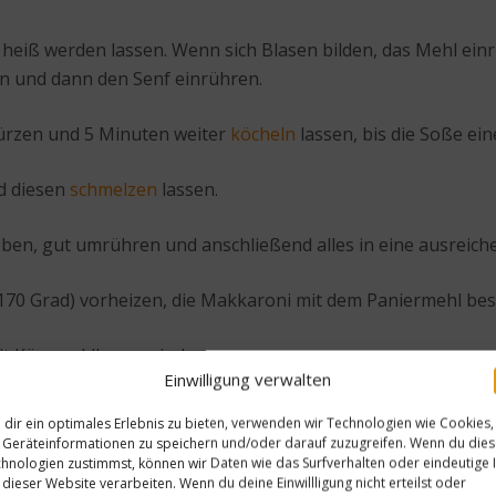
 heiß werden lassen. Wenn sich Blasen bilden, das Mehl ein
n und dann den Senf einrühren.
würzen und 5 Minuten weiter
köcheln
lassen, bis die Soße ei
d diesen
schmelzen
lassen.
ben, gut umrühren und anschließend alles in eine ausreic
70 Grad) vorheizen, die Makkaroni mit dem Paniermehl bes
t Käse goldbraun sind.
Einwilligung verwalten
dir ein optimales Erlebnis zu bieten, verwenden wir Technologien wie Cookies,
Geräteinformationen zu speichern und/oder darauf zuzugreifen. Wenn du die
hnologien zustimmst, können wir Daten wie das Surfverhalten oder eindeutige 
 dieser Website verarbeiten. Wenn du deine Einwillligung nicht erteilst oder