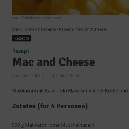
Foto: © thinkstockphotos.com
Start
/
Kochen & Rezepte
/
Rezepte
/
Mac and Cheese
Rezepte
Rezept
Mac and Cheese
Von
Derk Hoberg
24. August 2016
Makkaroni mit Käse – ein Klassiker der US-Küche und 
Zutaten (für 4 Personen)
500 g Makkaroni oder Muschelnudeln