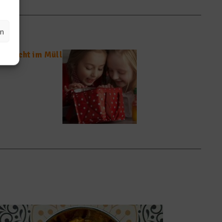
en
et nicht im Müll