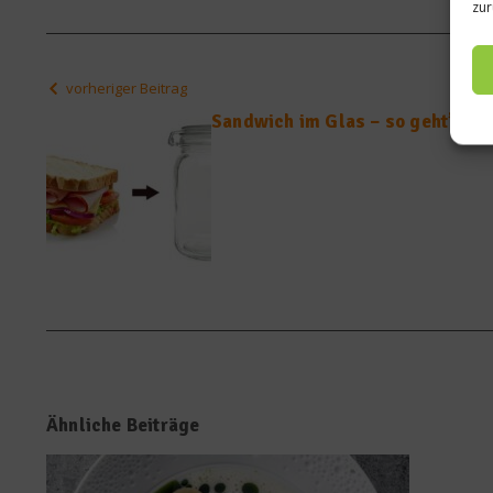
zur
vorheriger Beitrag
Sandwich im Glas – so geht’s
Ähnliche Beiträge