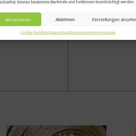
ückziehst, können bestimmte Merkmale und Funktionen beeinträchtigt werden.
Akzeptieren
Ablehnen
Einstellungen anseh
Nächster Beitrag
Cookie-Richtlinie
Datenschutzbestimmungen
Impressum
Das richtige Pausenbrot land