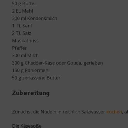
50 g Butter
2 EL Mehl
300 ml Kondensmilch
1 TL Senf
2 TL Salz
Muskatnuss
Pfeffer
300 ml Milch
300 g Cheddar-Käse oder Gouda, gerieben
150 g Paniermehl
50 g zerlassene Butter
Zubereitung
Zunächst die Nudeln in reichlich Salzwasser
kochen
, 
Die Käsesoße