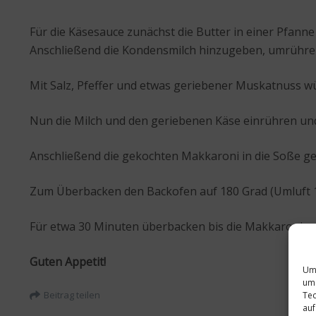
Für die Käsesauce zunächst die Butter in einer Pfanne
Anschließend die Kondensmilch hinzugeben, umrühre
Mit Salz, Pfeffer und etwas geriebener Muskatnuss 
Nun die Milch und den geriebenen Käse einrühren un
Anschließend die gekochten Makkaroni in die Soße ge
Zum Überbacken den Backofen auf 180 Grad (Umluft 1
Für etwa 30 Minuten überbacken bis die Makkaroni mi
Guten Appetit!
Um 
um 
Beitrag teilen
Tec
auf