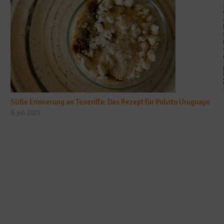
Süße Erinnerung an Teneriffa: Das Rezept für Polvito Uruguayo
9. Juli 2025