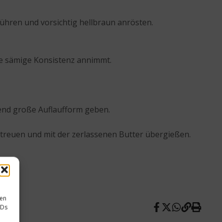
rühren und vorsichtig hellbraun anrösten.
ne sämige Konsistenz annimmt.
hend große Auflaufform geben.
treuen und mit der zerlassenen Butter übergießen.
sen
IDs