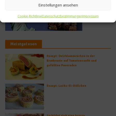
Einstellungen ansehen
Cookie-Richtlinie
Datenschutzbestimmungen
Impressum
Meistgelesen
Rezept: Deichlammrücken in der
Brotkruste auf Tomatenconfit und
gefüllten Poveraden
Rezept: Lachs-Ei-Röllchen
So bildet sich eine krosse