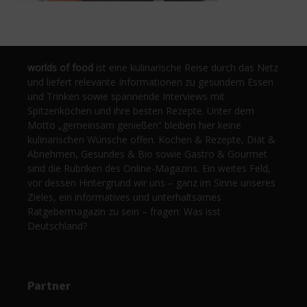
worlds of food
ist eine kulinarische Reise durch das Netz
und liefert relevante Informationen zu gesundem Essen
und Trinken sowie spannende Interviews mit
Spitzenköchen und ihre besten Rezepte. Unter dem
Motto „gemeinsam genießen“ bleiben hier keine
kulinarischen Wünsche offen. Kochen & Rezepte, Diät &
Abnehmen, Gesundes & Bio sowie Gastro & Gourmet
sind die Rubriken des Online-Magazins. Ein weites Feld,
vor dessen Hintergrund wir uns – ganz im Sinne unseres
Zieles, ein informatives und unterhaltsames
Ratgebermagazin zu sein – fragen: Was isst
Deutschland?
Partner