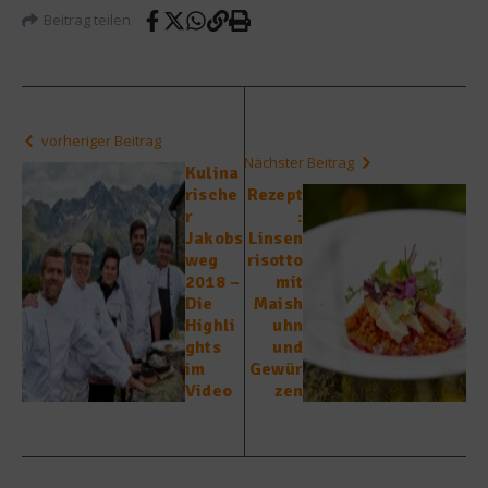
Beitrag teilen
vorheriger Beitrag
Nächster Beitrag
Kulina
rische
Rezept
r
:
Jakobs
Linsen
weg
risotto
2018 –
mit
Die
Maish
Highli
uhn
ghts
und
im
Gewür
Video
zen