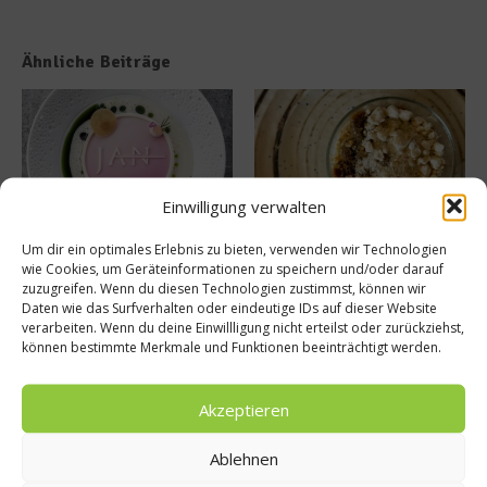
Ähnliche Beiträge
Einwilligung verwalten
Um dir ein optimales Erlebnis zu bieten, verwenden wir Technologien
Tellersülze – Ein Rezept von
Süße Erinnerung an Teneriffa:
wie Cookies, um Geräteinformationen zu speichern und/oder darauf
Spitzenkoch Jan Hartwig-
Das Rezept für Polvito
zuzugreifen. Wenn du diesen Technologien zustimmst, können wir
Uruguayo
14. März 2026
Daten wie das Surfverhalten oder eindeutige IDs auf dieser Website
9. Juli 2025
verarbeiten. Wenn du deine Einwillligung nicht erteilst oder zurückziehst,
können bestimmte Merkmale und Funktionen beeinträchtigt werden.
Buchtipp
Akzeptieren
Ablehnen