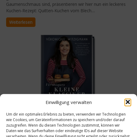
Gaumenschmaus sind, präsentieren wir hier nun ein leckeres
Kuchen-Rezept: Quitten-Kuchen vom Blech....
Weiterlesen
Einwilligung verwalten
Kochbücher
Um dir ein optimales Erlebnis zu bieten, verwenden wir Technologien
Véroniques KLEINE KLASSIKER
wie Cookies, um Geräteinformationen zu speichern und/oder darauf
zuzugreifen. Wenn du diesen Technologien zustimmst, können wir
Daten wie das Surfverhalten oder eindeutige IDs auf dieser Website
Véronique Witzigmann stellt ihr neues Buch vor: Véroniques
verarbeiten. Wenn du deine Einwillligung nicht erteilst oder zurückziehst,