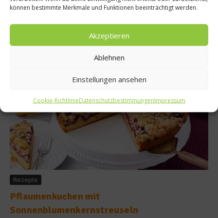
KLEINE KLASSIKER – Meine Lieblingsrezepte für Cupcakes,
können bestimmte Merkmale und Funktionen beeinträchtigt werden.
Muffins, Apfelkuchen, Brownies, Cheesecakes, Cookies,
Marmorkuchen und viele weitere süße Leckereien....
Akzeptieren
Weiterlesen
Ablehnen
Einstellungen ansehen
Cookie-Richtlinie
Datenschutzbestimmungen
Impressum
Rezepte
Pflaumenkuchen mit
Sonnenblumenkernstreuseln