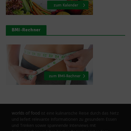
BMI-Rechner
worlds of food
ist eine kulinarische Reise durch das Netz
und liefert relevante Informationen zu gesundem Essen
und Trinken sowie spannende Interviews mit