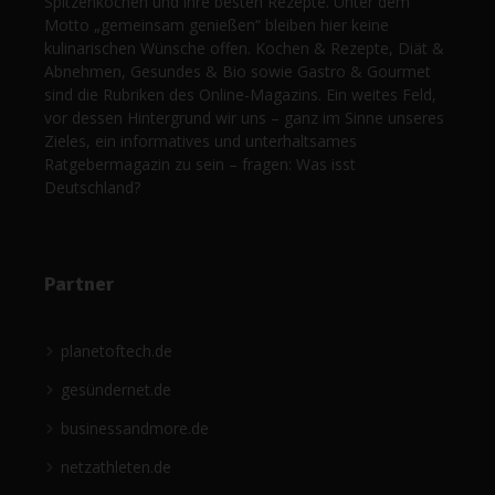
Spitzenköchen und ihre besten Rezepte. Unter dem
Motto „gemeinsam genießen“ bleiben hier keine
kulinarischen Wünsche offen. Kochen & Rezepte, Diät &
Abnehmen, Gesundes & Bio sowie Gastro & Gourmet
sind die Rubriken des Online-Magazins. Ein weites Feld,
vor dessen Hintergrund wir uns – ganz im Sinne unseres
Zieles, ein informatives und unterhaltsames
Ratgebermagazin zu sein – fragen: Was isst
Deutschland?
Partner
planetoftech.de
gesündernet.de
businessandmore.de
netzathleten.de