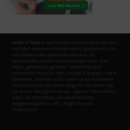
worlds of food
ist eine kulinarische Reise durch das Netz
und liefert relevante Informationen zu gesundem Essen
und Trinken sowie spannende Interviews mit
Spitzenköchen und ihre besten Rezepte. Unter dem
Motto „gemeinsam genießen“ bleiben hier keine
kulinarischen Wünsche offen. Kochen & Rezepte, Diät &
Abnehmen, Gesundes & Bio sowie Gastro & Gourmet
sind die Rubriken des Online-Magazins. Ein weites Feld,
vor dessen Hintergrund wir uns – ganz im Sinne unseres
Zieles, ein informatives und unterhaltsames
Ratgebermagazin zu sein – fragen: Was isst
Deutschland?