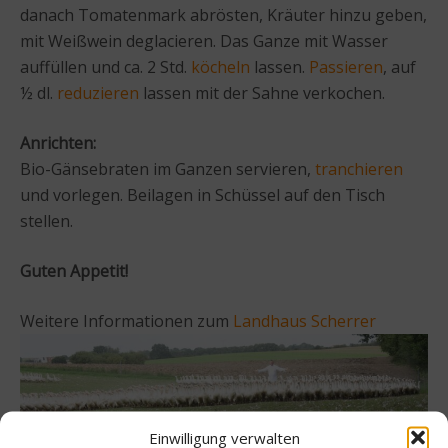
danach Tomatenmark abrösten, Kräuter hinzu geben,
mit Weißwein deglacieren. Das Ganze mit Wasser
auffüllen und ca. 2 Std.
köcheln
lassen.
Passieren
, auf
½ dl.
reduzieren
lassen mit der Sahne verkochen.
Anrichten:
Bio-Gänsebraten im Ganzen servieren,
tranchieren
und vorlegen. Beilagen in Schüssel auf den Tisch
stellen.
Guten Appetit!
Weitere Informationen zum
Landhaus Scherrer
Einwilligung verwalten