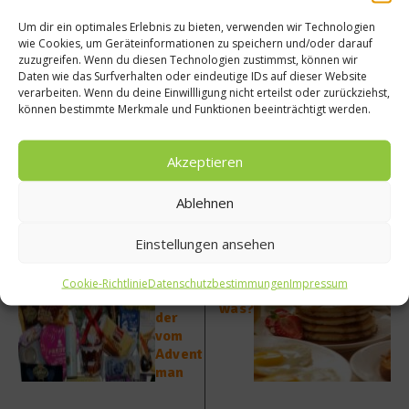
Heinz O. Wehmann auf dem Geflügelhof Bokelholm.
Um dir ein optimales Erlebnis zu bieten, verwenden wir Technologien
wie Cookies, um Geräteinformationen zu speichern und/oder darauf
zuzugreifen. Wenn du diesen Technologien zustimmst, können wir
Beitrag teilen
Daten wie das Surfverhalten oder eindeutige IDs auf dieser Website
verarbeiten. Wenn du deine Einwillligung nicht erteilst oder zurückziehst,
können bestimmte Merkmale und Funktionen beeinträchtigt werden.
Akzeptieren
vorheriger Beitrag
Kulina
Ablehnen
risch
und
Nächster Beitrag
Einstellungen ansehen
individ
Frühst
uell:
ücken
Advent
Cookie-Richtlinie
Datenschutzbestimmungen
Impressum
– aber
skalen
was?
der
vom
Advent
man