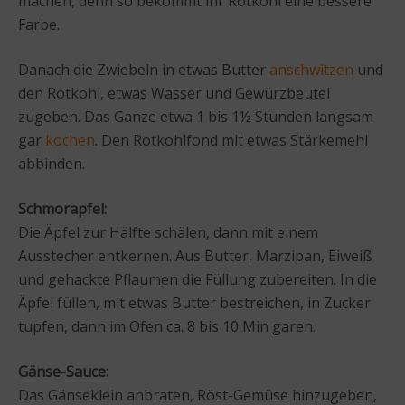
machen, denn so bekommt ihr Rotkohl eine bessere
Farbe.
Danach die Zwiebeln in etwas Butter
anschwitzen
und
den Rotkohl, etwas Wasser und Gewürzbeutel
zugeben. Das Ganze etwa 1 bis 1½ Stunden langsam
gar
kochen
. Den Rotkohlfond mit etwas Stärkemehl
abbinden.
Schmorapfel:
Die Äpfel zur Hälfte schälen, dann mit einem
Ausstecher entkernen. Aus Butter, Marzipan, Eiweiß
und gehackte Pflaumen die Füllung zubereiten. In die
Äpfel füllen, mit etwas Butter bestreichen, in Zucker
tupfen, dann im Ofen ca. 8 bis 10 Min garen.
Gänse-Sauce:
Das Gänseklein anbraten, Röst-Gemüse hinzugeben,