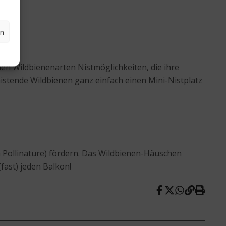
en
nen Wildbienenarten Nistmöglichkeiten, die ihre
istende Wildbienen ganz einfach einen Mini-Nistplatz
 Pollinature) fördern. Das Wildbienen-Häuschen
fast) jeden Balkon!