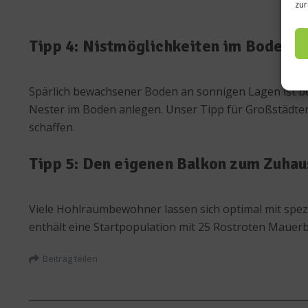
zur
Tipp 4: Nistmöglichkeiten im Boden s
Spärlich bewachsener Boden an sonnigen Lagen ist bes
Nester im Boden anlegen. Unser Tipp für Großstädter
schaffen.
Tipp 5: Den eigenen Balkon zum Zuhau
Viele Hohlraumbewohner lassen sich optimal mit spez
enthält eine Startpopulation mit 25 Rostroten Mauerbi
Beitrag teilen