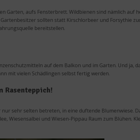
den Garten, aufs Fensterbrett. Wildbienen sind nämlich auf 
artenbesitzer sollten statt Kirschlorbeer und Forsythie z
ahrungsquelle bereitstellen.
nzenschutzmitteln auf dem Balkon und im Garten. Und ja, das
nn mit vielen Schädlingen selbst fertig werden.
m Rasenteppich!
nur sehr selten betreten, in eine duftende Blumenwiese. Das i
ee, Wiesensalbei und Wiesen-Pippau Raum zum Blühen. Kleine