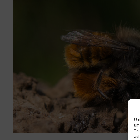
Um 
um 
Tec
auf