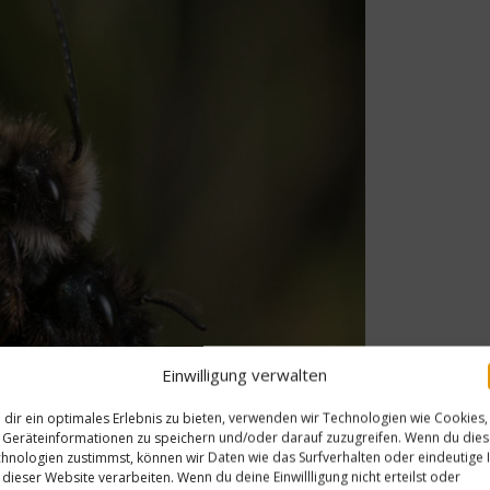
Einwilligung verwalten
dir ein optimales Erlebnis zu bieten, verwenden wir Technologien wie Cookies,
Geräteinformationen zu speichern und/oder darauf zuzugreifen. Wenn du die
hnologien zustimmst, können wir Daten wie das Surfverhalten oder eindeutige 
 dieser Website verarbeiten. Wenn du deine Einwillligung nicht erteilst oder