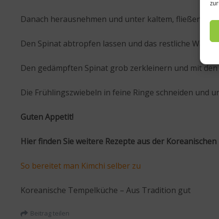
zur
Danach herausnehmen und unter kaltem, fließendem
Den Spinat abtropfen lassen und das restliche Wasser
Den gedämpften Spinat grob zerkleinern und mit den 
Die Frühlingszwiebeln in feine Ringe schneiden und u
Guten Appetit!
Hier finden Sie weitere Rezepte aus der Koreanischen
So bereitet man Kimchi selber zu
Koreanische Tempelküche – Aus Tradition gut
Beitrag teilen