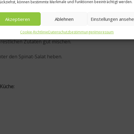
ückziehst, können bestimmte Merkmale und Funktionen beeinträchtigt werden.
 Wasser abbrausen.
Akzeptieren
Ablehnen
Einstellungen anseh
 vorsichtig herausdrücken.
Cookie-Richtlinie
Datenschutzbestimmungen
Impressum
restlichen Zutaten gut mischen.
nter den Spinat-Salat heben.
 Küche: