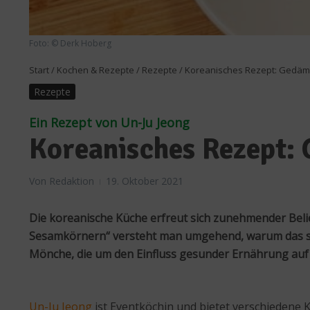
Foto: © Derk Hoberg
Start
/
Kochen & Rezepte
/
Rezepte
/
Koreanisches Rezept: Gedämp
Rezepte
Ein Rezept von Un-Ju Jeong
Koreanisches Rezept: 
Von
Redaktion
19. Oktober 2021
Die koreanische Küche erfreut sich zunehmender Beli
Sesamkörnern“ versteht man umgehend, warum das so i
Mönche, die um den Einfluss gesunder Ernährung auf 
Un-Ju Jeong
ist Eventköchin und bietet verschiedene K