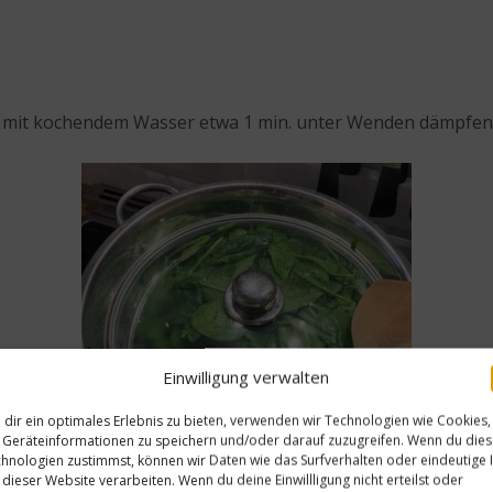
f mit kochendem Wasser etwa 1 min. unter Wenden dämpfen
Einwilligung verwalten
dir ein optimales Erlebnis zu bieten, verwenden wir Technologien wie Cookies,
Geräteinformationen zu speichern und/oder darauf zuzugreifen. Wenn du die
hnologien zustimmst, können wir Daten wie das Surfverhalten oder eindeutige 
 dieser Website verarbeiten. Wenn du deine Einwillligung nicht erteilst oder