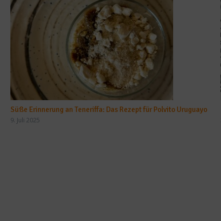
Süße Erinnerung an Teneriffa: Das Rezept für Polvito Uruguayo
9. Juli 2025