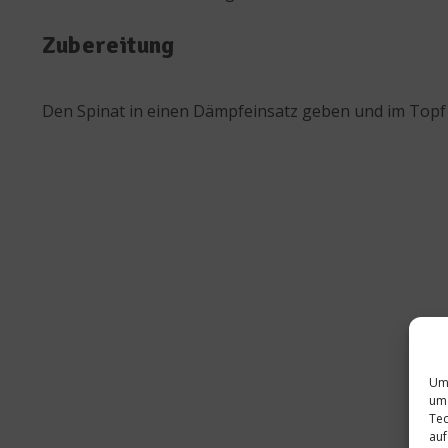
Zubereitung
Den Spinat in einen Dämpfeinsatz geben und im Top
Um 
um 
Tec
auf