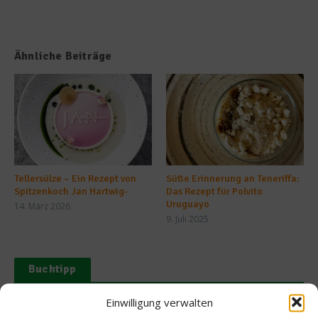
Ähnliche Beiträge
Tellersülze – Ein Rezept von
Süße Erinnerung an Teneriffa:
Spitzenkoch Jan Hartwig-
Das Rezept für Polvito
Uruguayo
14. März 2026
9. Juli 2025
Buchtipp
Einwilligung verwalten