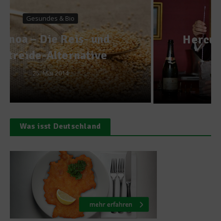
News
Hercules Tsibis übernimmt
Jimmy’s Bar
12. August 2018
Was isst Deutschland