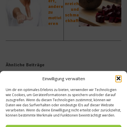
ert,
nreich
andere
und
zu
schma
motivi
ckhaft
eren
Ähnliche Beiträge
Einwilligung verwalten
Um dir ein optimales Erlebnis zu bieten, verwenden wir Technologien
wie Cookies, um Geräteinformationen zu speichern und/oder darauf
zuzugreifen. Wenn du diesen Technologien zustimmst, können wir
Daten wie das Surfverhalten oder eindeutige IDs auf dieser Website
verarbeiten. Wenn du deine Einwillligung nicht erteilst oder zurückziehst,
Tellersülze – Ein Rezept von
Süße Erinnerung an Teneriffa:
können bestimmte Merkmale und Funktionen beeinträchtigt werden.
Spitzenkoch Jan Hartwig-
Das Rezept für Polvito
Uruguayo
14. März 2026