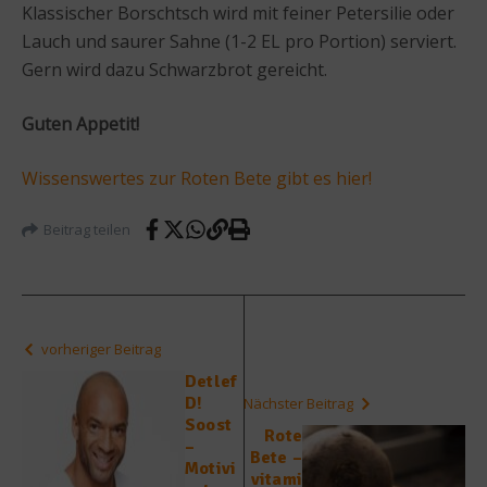
Klassischer Borschtsch wird mit feiner Petersilie oder
Lauch und saurer Sahne (1-2 EL pro Portion) serviert.
Gern wird dazu Schwarzbrot gereicht.
Guten Appetit!
Wissenswertes zur Roten Bete gibt es hier!
Beitrag teilen
vorheriger Beitrag
Detlef
D!
Nächster Beitrag
Soost
Rote
–
Bete –
Motivi
vitami