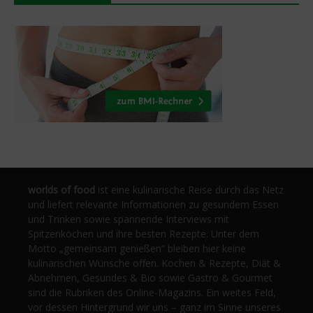
worlds of food
ist eine kulinarische Reise durch das Netz
und liefert relevante Informationen zu gesundem Essen
und Trinken sowie spannende Interviews mit
Spitzenköchen und ihre besten Rezepte. Unter dem
Motto „gemeinsam genießen“ bleiben hier keine
kulinarischen Wünsche offen. Kochen & Rezepte, Diät &
Abnehmen, Gesundes & Bio sowie Gastro & Gourmet
sind die Rubriken des Online-Magazins. Ein weites Feld,
vor dessen Hintergrund wir uns – ganz im Sinne unseres