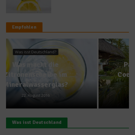
Empfohlen
Getränke
Reise
Passion Paradise – ein
Cocktail, der Mauritius im
Glas einfängt
12. Februar 2026
Was isst Deutschland