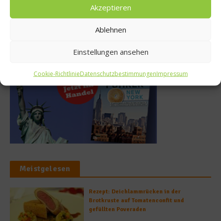
9. Juli 2025
Akzeptieren
Ablehnen
Buchtipp
Einstellungen ansehen
Cookie-Richtlinie
Datenschutzbestimmungen
Impressum
Meistgelesen
Rezept: Deichlammrücken in der
Brotkruste auf Tomatenconfit und
gefüllten Poveraden