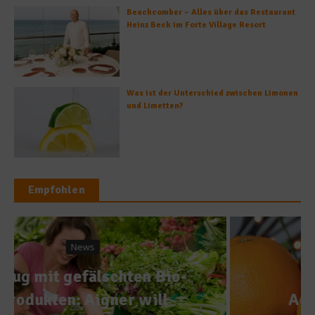
Beachcomber – Alles über das Restaurant
Heinz Beck im Forte Village Resort
Was ist der Unterschied zwischen Limonen
und Limetten?
Empfohlen
Adventskalender
Adventskalender Tag 8