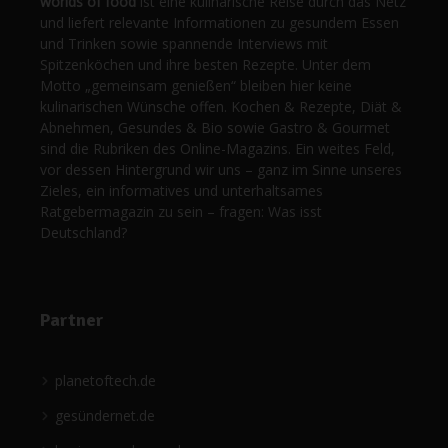
worlds of food
ist eine kulinarische Reise durch das Netz
und liefert relevante Informationen zu gesundem Essen
und Trinken sowie spannende Interviews mit
Spitzenköchen und ihre besten Rezepte. Unter dem
Motto „gemeinsam genießen“ bleiben hier keine
kulinarischen Wünsche offen. Kochen & Rezepte, Diät &
Abnehmen, Gesundes & Bio sowie Gastro & Gourmet
sind die Rubriken des Online-Magazins. Ein weites Feld,
vor dessen Hintergrund wir uns – ganz im Sinne unseres
Zieles, ein informatives und unterhaltsames
Ratgebermagazin zu sein – fragen: Was isst
Deutschland?
Partner
planetoftech.de
gesündernet.de