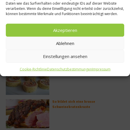
Daten wie das Surfverhalten oder eindeutige IDs auf dieser Website
verarbeiten. Wenn du deine Einwillligung nicht erteilst oder zurückziehst,
können bestimmte Merkmale und Funktionen beeinträchtigt werden.
Meistgelesen
Akzeptieren
Rezept: Deichlammrücken in der
Brotkruste auf Tomatenconfit und
Ablehnen
gefüllten Poveraden
Einstellungen ansehen
Rezept: Lachs-Ei-Röllchen
Cookie-Richtlinie
Datenschutzbestimmungen
Impressum
So bildet sich eine krosse
Schweinebratenkruste