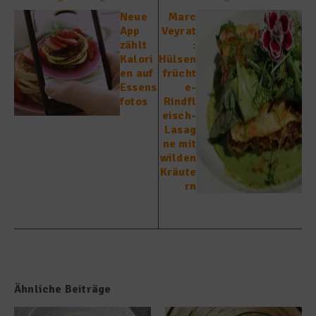
Neue
Marc
App
Veyrat
zählt
:
Kalori
Hülsen
en auf
frücht
Essens
e-
fotos
Rindfl
eisch-
Lasag
ne mit
wilden
Kräute
rn
Ähnliche Beiträge