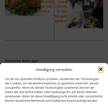
Bratlin
berg
ge mit
reisen
Käse
in die
Vergan
genhei
t
Ähnliche Beiträge
Einwilligung verwalten
Um dir ein optimales Erlebnis zu bieten, verwenden wir Technologien
wie Cookies, um Geräteinformationen zu speichern und/oder darauf
zuzugreifen. Wenn du diesen Technologien zustimmst, können wir
Daten wie das Surfverhalten oder eindeutige IDs auf dieser Website
verarbeiten. Wenn du deine Einwillligung nicht erteilst oder zurückziehst,
können bestimmte Merkmale und Funktionen beeinträchtigt werden.
Steinkrabbe – Nachhaltige
Kaiserschnecke: Zwischen
Delikatesse in Fort Myers
Tradition, Handwerk und