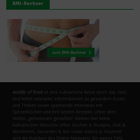
BMI-Rechner
worlds of food
ist eine kulinarische Reise durch das Netz
und liefert relevante Informationen zu gesundem Essen
und Trinken sowie spannende Interviews mit
Spitzenköchen und ihre besten Rezepte. Unter dem
Motto „gemeinsam genießen“ bleiben hier keine
kulinarischen Wünsche offen. Kochen & Rezepte, Diät &
Abnehmen, Gesundes & Bio sowie Gastro & Gourmet
sind die Rubriken des Online-Magazins. Ein weites Feld,