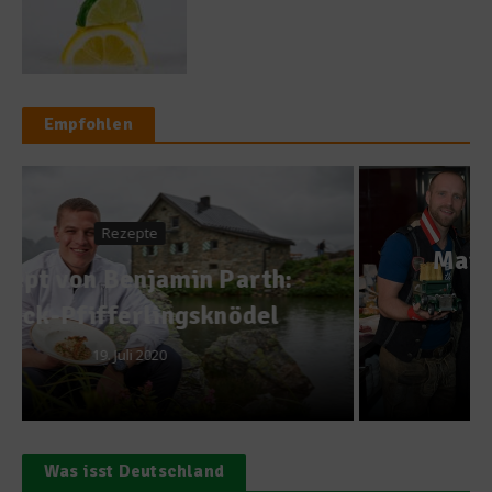
Empfohlen
News
Marlen Billii ist die beste
singende Köchin
Deutschlands
9. November 2016
Was isst Deutschland