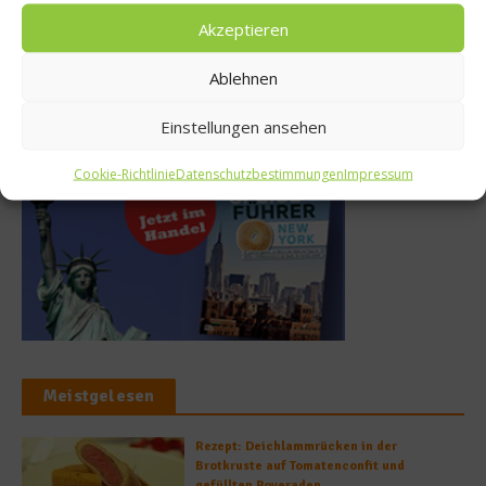
Nachhaltigkeit
12. Februar 2026
Akzeptieren
19. Oktober 2025
Ablehnen
Buchtipp
Einstellungen ansehen
Cookie-Richtlinie
Datenschutzbestimmungen
Impressum
Meistgelesen
Rezept: Deichlammrücken in der
Brotkruste auf Tomatenconfit und
gefüllten Poveraden