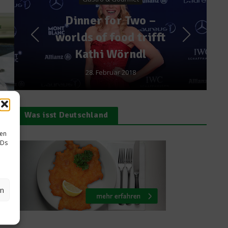
Spitzenköche
Kochen mit Sternekoch
Martin Göschel
2. Dezember 2010
Was isst Deutschland
sen
IDs
ln
ber
en
als