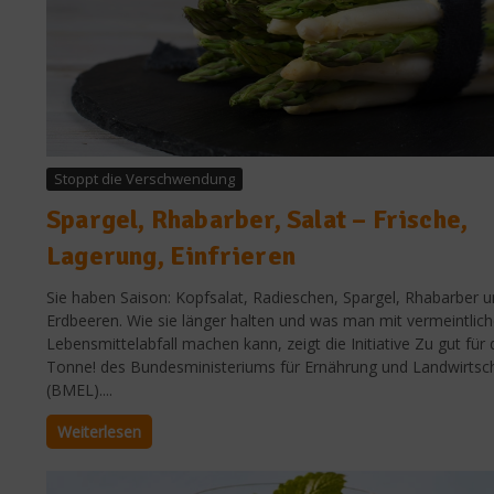
Stoppt die Verschwendung
Spargel, Rhabarber, Salat – Frische,
Lagerung, Einfrieren
Sie haben Saison: Kopfsalat, Radieschen, Spargel, Rhabarber 
Erdbeeren. Wie sie länger halten und was man mit vermeintlic
Lebensmittelabfall machen kann, zeigt die Initiative Zu gut für 
Tonne! des Bundesministeriums für Ernährung und Landwirtsc
(BMEL)....
Weiterlesen