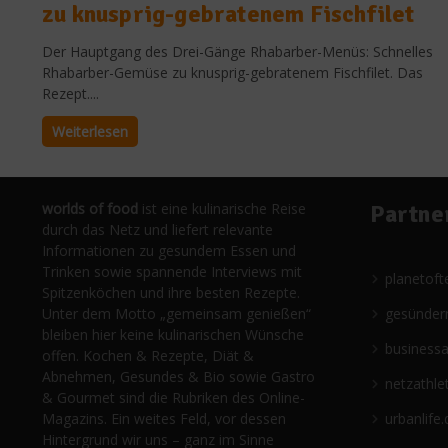
zu knusprig-gebratenem Fischfilet
Der Hauptgang des Drei-Gänge Rhabarber-Menüs: Schnelles
Rhabarber-Gemüse zu knusprig-gebratenem Fischfilet. Das
Rezept....
Weiterlesen
worlds of food
ist eine kulinarische Reise
Partne
durch das Netz und liefert relevante
Informationen zu gesundem Essen und
Trinken sowie spannende Interviews mit
planetoft
Spitzenköchen und ihre besten Rezepte.
Unter dem Motto „gemeinsam genießen“
gesünder
bleiben hier keine kulinarischen Wünsche
business
offen. Kochen & Rezepte, Diät &
Abnehmen, Gesundes & Bio sowie Gastro
netzathle
& Gourmet sind die Rubriken des Online-
Magazins. Ein weites Feld, vor dessen
urbanlife.
Hintergrund wir uns – ganz im Sinne