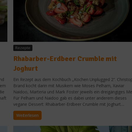
Rezepte
Rhabarber-Erdbeer Crumble mit
Joghurt
und
Ein Rezept aus dem Kochbuch „Kochen Unplugged 2“. Christo
hem
Brand kocht darin mit Musikern wie Moses Pelham, Xaviar
die
Naidoo, Marteria und Mark Foster jeweils ein dreigängiges Me
haft
Für Pelham und Naidoo gab es dabei unter anderem dieses
vegane Dessert: Rhabarber-Erdbeer Crumble mit Joghurt....
Weiterlesen