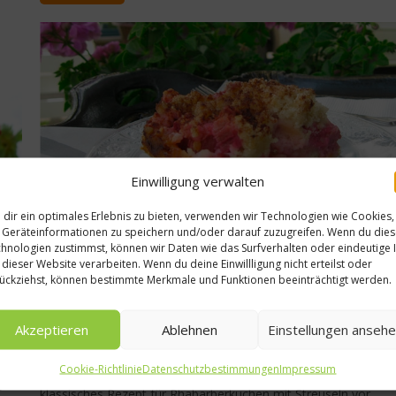
Dinner for Two –
worlds of food trifft
Kathi Wörndl
28. Februar 2018
Einwilligung verwalten
dir ein optimales Erlebnis zu bieten, verwenden wir Technologien wie Cookies,
Geräteinformationen zu speichern und/oder darauf zuzugreifen. Wenn du die
hnologien zustimmst, können wir Daten wie das Surfverhalten oder eindeutige 
Kochen & Rezepte
 dieser Website verarbeiten. Wenn du deine Einwillligung nicht erteilst oder
ückziehst, können bestimmte Merkmale und Funktionen beeinträchtigt werden.
Rezept: Rhabarberkuchen mit Streuse
In der Rhabarberzeit im Frühling ist man als Rhabarber-Liebha
Akzeptieren
Ablehnen
Einstellungen anseh
dazu geneigt, so viel Rhabarber wie möglich zu verwerten: Ob 
Rhabarber-Gelee, Rhabarber-Limonade, oder eben als
nn
Cookie-Richtlinie
Datenschutzbestimmungen
Impressum
Rhabarberkuchen. Rezepte gibt es zur genüge. Wir stellen ein
z
klassisches Rezept für Rhabarberkuchen mit Streuseln vor....