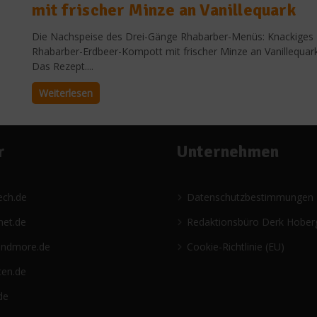
mit frischer Minze an Vanillequark
Die Nachspeise des Drei-Gänge Rhabarber-Menüs: Knackiges
Rhabarber-Erdbeer-Kompott mit frischer Minze an Vanillequark
Das Rezept....
Weiterlesen
r
Unternehmen
ech.de
Datenschutzbestimmungen
net.de
Redaktionsbüro Derk Hober
andmore.de
Cookie-Richtlinie (EU)
ten.de
de