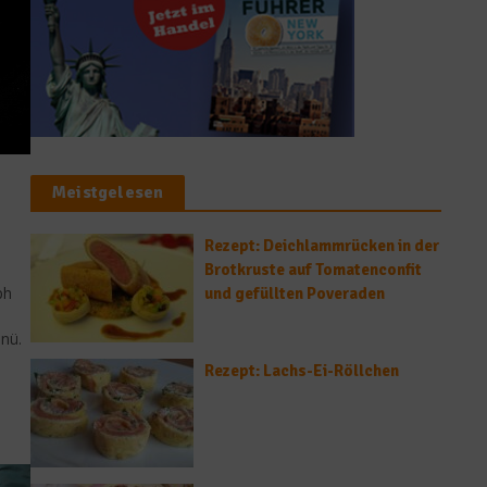
Meistgelesen
Rezept: Deichlammrücken in der
Brotkruste auf Tomatenconfit
ph
und gefüllten Poveraden
nü.
Rezept: Lachs-Ei-Röllchen