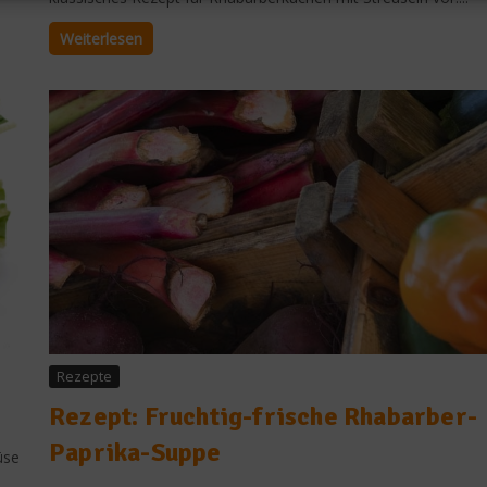
Weiterlesen
Rezepte
Rezept: Fruchtig-frische Rhabarber-
Paprika-Suppe
üse