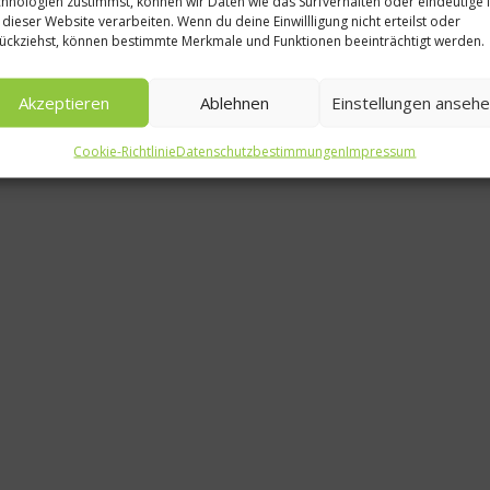
hnologien zustimmst, können wir Daten wie das Surfverhalten oder eindeutige 
Bauer Lak
 dieser Website verarbeiten. Wenn du deine Einwillligung nicht erteilst oder
ückziehst, können bestimmte Merkmale und Funktionen beeinträchtigt werden.
Laktosef
zum
Akzeptieren
Ablehnen
Einstellungen anseh
26.
Cookie-Richtlinie
Datenschutzbestimmungen
Impressum