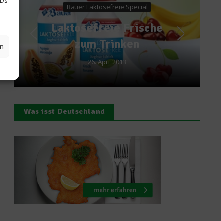
IDs
tosefreie Special
Feigen – S
reie Frische
schmackhaft
 Trinken
en
gesund
 April 2013
16. Januar 201
Was isst Deutschland