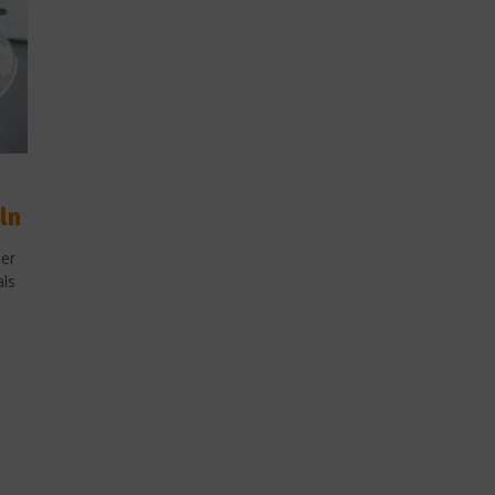
ln
ber
als