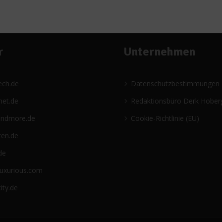
r
Unternehmen
ech.de
Datenschutzbestimmungen
net.de
Redaktionsbüro Derk Hober
andmore.de
Cookie-Richtlinie (EU)
ten.de
de
luxurious.com
ity.de