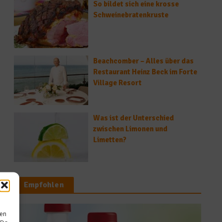
So bildet sich eine krosse
Schweinebratenkruste
Beachcomber – Alles über das
Restaurant Heinz Beck im Forte
Village Resort
Was ist der Unterschied
zwischen Limonen und
Limetten?
Empfohlen
sen
Gesundes & Bi