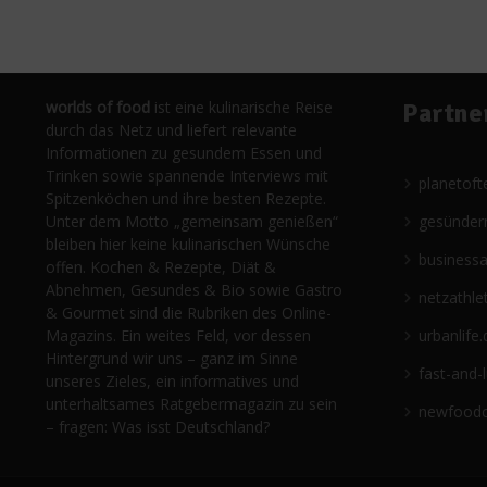
worlds of food
ist eine kulinarische Reise
Partne
durch das Netz und liefert relevante
Informationen zu gesundem Essen und
Trinken sowie spannende Interviews mit
planetoft
Spitzenköchen und ihre besten Rezepte.
Unter dem Motto „gemeinsam genießen“
gesünder
bleiben hier keine kulinarischen Wünsche
business
offen. Kochen & Rezepte, Diät &
Abnehmen, Gesundes & Bio sowie Gastro
netzathle
& Gourmet sind die Rubriken des Online-
Magazins. Ein weites Feld, vor dessen
urbanlife.
Hintergrund wir uns – ganz im Sinne
fast-and-
unseres Zieles, ein informatives und
unterhaltsames Ratgebermagazin zu sein
newfoodc
– fragen: Was isst Deutschland?