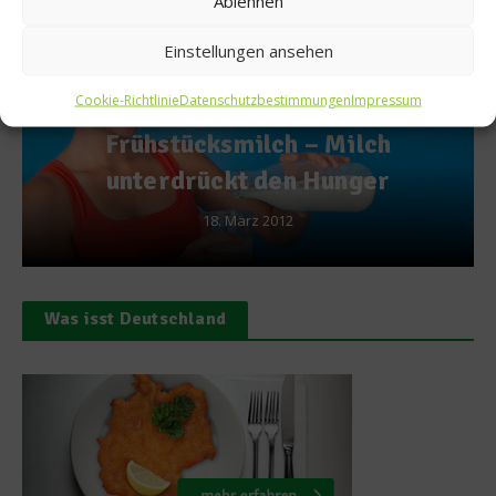
Ablehnen
Einstellungen ansehen
Ratgeber Gesundheit
Cookie-Richtlinie
Datenschutzbestimmungen
Impressum
Wie gefährlich sind
ilch
Transfette?
nger
20. September 2011
Was isst Deutschland