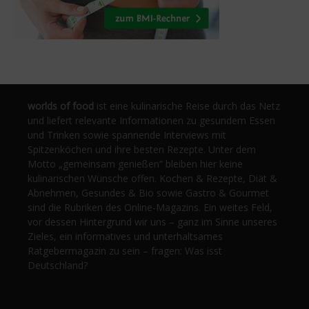
worlds of food
ist eine kulinarische Reise durch das Netz
und liefert relevante Informationen zu gesundem Essen
und Trinken sowie spannende Interviews mit
Spitzenköchen und ihre besten Rezepte. Unter dem
Motto „gemeinsam genießen“ bleiben hier keine
kulinarischen Wünsche offen. Kochen & Rezepte, Diät &
Abnehmen, Gesundes & Bio sowie Gastro & Gourmet
sind die Rubriken des Online-Magazins. Ein weites Feld,
vor dessen Hintergrund wir uns – ganz im Sinne unseres
Zieles, ein informatives und unterhaltsames
Ratgebermagazin zu sein – fragen: Was isst
Deutschland?