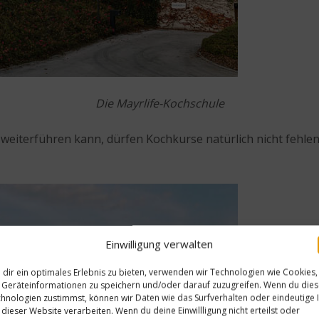
Die Mayrlife-Kochschule
iterführen kann, dürfen Kochkurse natürlich nicht fehlen.
Einwilligung verwalten
dir ein optimales Erlebnis zu bieten, verwenden wir Technologien wie Cookies,
Geräteinformationen zu speichern und/oder darauf zuzugreifen. Wenn du die
hnologien zustimmst, können wir Daten wie das Surfverhalten oder eindeutige 
 dieser Website verarbeiten. Wenn du deine Einwillligung nicht erteilst oder