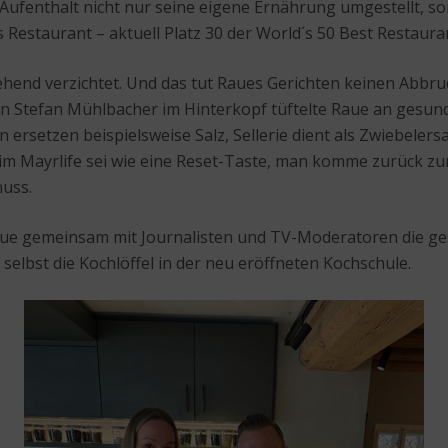
Aufenthalt nicht nur seine eigene Ernährung umgestellt, s
 Restaurant – aktuell Platz 30 der World´s 50 Best Restaura
gehend verzichtet. Und das tut Raues Gerichten keinen Abb
Stefan Mühlbacher im Hinterkopf tüftelte Raue an gesund
en ersetzen beispielsweise Salz, Sellerie dient als Zwiebel
e im Mayrlife sei wie eine Reset-Taste, man komme zurück 
uss.
 gemeinsam mit Journalisten und TV-Moderatoren die gesun
selbst die Kochlöffel in der neu eröffneten Kochschule.