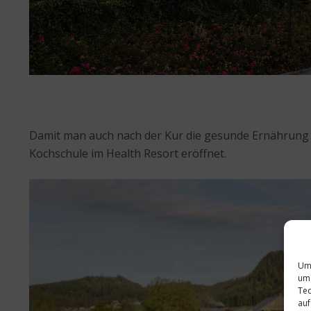
Damit man auch nach der Kur die gesunde Ernährung we
Kochschule im Health Resort eröffnet.
Um 
um 
Tec
auf