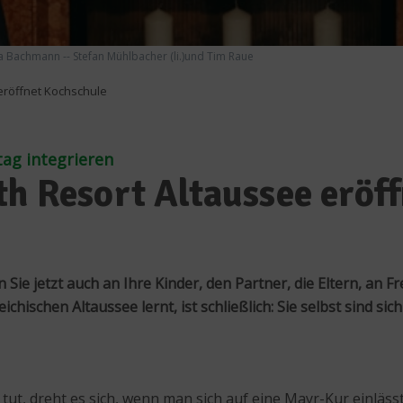
ica Bachmann -- Stefan Mühlbacher (li.)und Tim Raue
eröffnet Kochschule
tag integrieren
th Resort Altaussee eröf
ie jetzt auch an Ihre Kinder, den Partner, die Eltern, an F
chischen Altaussee lernt, ist schließlich: Sie selbst sind s
 tut, dreht es sich, wenn man sich auf eine Mayr-Kur einläss