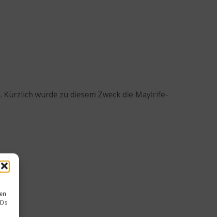
 Kürzlich wurde zu diesem Zweck die Maylrife-
sen
IDs