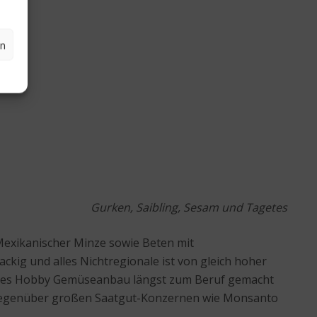
en
Gurken, Saibling, Sesam und Tagetes
Mexikanischer Minze sowie Beten mit
kig und alles Nichtregionale ist von gleich hoher
tliches Hobby Gemüseanbau längst zum Beruf gemacht
 gegenüber großen Saatgut-Konzernen wie Monsanto