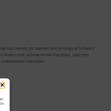
l nun bereits im zweiten Jahr in Folge in Schwarz´
u finden sind, aromareichen Karotten, zwischen
 entwickelten Gerichten.
sen
IDs