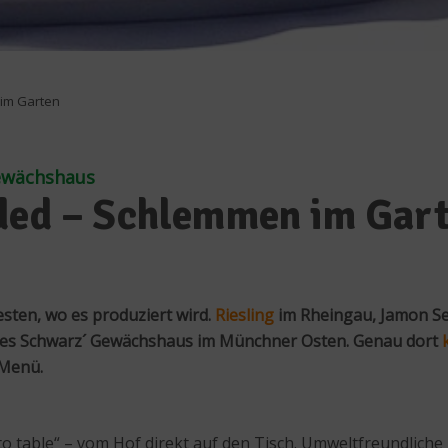
 im Garten
ewächshaus
aded – Schlemmen im Gar
sten, wo es produziert wird.
Riesling
im Rheingau, Jamon Se
nnes Schwarz´ Gewächshaus im Münchner Osten. Genau dort
-Menü.
o table“ – vom Hof direkt auf den Tisch. Umweltfreundliche 