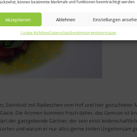
ückziehst, können bestimmte Merkmale und Funktionen beeinträchtigt werden.
Akzeptieren
Ablehnen
Einstellungen anseh
Cookie-Richtlinie
Datenschutzbestimmungen
Impressum
, Steinbutt mit Radieschen vom Hof und hier gezüchteter 
Gäste. Die Aromen kommen frisch daher, das Gemüse ist knac
klärt der gastgebende Gärtner, der sein einst leidenschaf
nsorten und warum er nur allzu gerne zivilen Ungehorsam