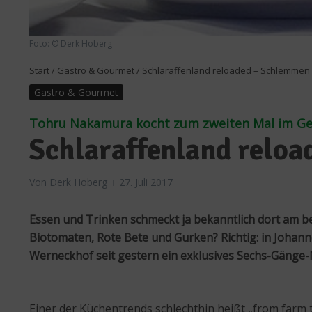
Foto: © Derk Hoberg
Start
/
Gastro & Gourmet
/
Schlaraffenland reloaded – Schlemmen
Gastro & Gourmet
Tohru Nakamura kocht zum zweiten Mal im G
Schlaraffenland relo
Von
Derk Hoberg
27. Juli 2017
Essen und Trinken schmeckt ja bekanntlich dort am be
Biotomaten, Rote Bete und Gurken? Richtig: in Joha
Werneckhof seit gestern ein exklusives Sechs-Gänge
Einer der Küchentrends schlechthin heißt „from farm t