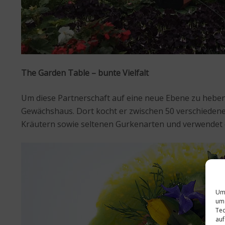
The Garden Table – bunte Vielfalt
Um diese Partnerschaft auf eine neue Ebene zu heben
Gewächshaus. Dort kocht er zwischen 50 verschiedene
Kräutern sowie seltenen Gurkenarten und verwendet di
Um 
um 
Tec
auf