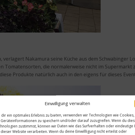
, verlagert Nakamura seine Küche aus dem Schwabinger Loka
n Tomatensorten, die normalerweise nicht im Supermarkt z
ese Produkte natürlich auch in den eigens für dieses Event
Einwilligung verwalten
dir ein optimales Erlebnis zu bieten, verwenden wir Technologien wie Cookies,
Geräteinformationen zu speichern und/oder darauf zuzugreifen. Wenn du die
hnologien zustimmst, können wir Daten wie das Surfverhalten oder eindeutige 
 dieser Website verarbeiten. Wenn du deine Einwillligung nicht erteilst oder