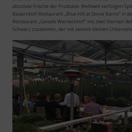
absolute Frische der Produkte. Weltweit verfolgen S
Bauernhof-Restaurant „Blue Hill at Stone Barns“ in de
Restaurant „Geisels Werneckhof“ mit zwei Sternen de
Schwarz zusammen, der mit seinem kleinen Unterneh