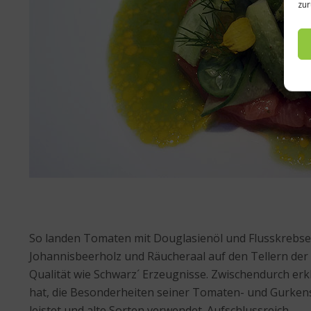
zur
So landen Tomaten mit Douglasienöl und Flusskrebsen
Johannisbeerholz und Räucheraal auf den Tellern der 
Qualität wie Schwarz´ Erzeugnisse. Zwischendurch er
hat, die Besonderheiten seiner Tomaten- und Gurke
leistet und alte Sorten verwendet. Aufschlussreich.