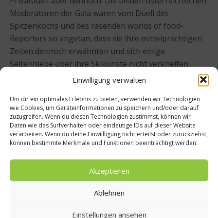
Privatduell aber dennoch: Die beiden österreichischen
Moderatoren der Gala waren vom Duell des
Spitzenkochs und des rasenden worlds of food-
Reporters so angetan, dass sie ihre mittelprächtigen
Zeiten dennoch erwähnten und sich einige
Seitenhiebe über ihre Skikünste nicht verkneifen
konnten. Kober lag letztlich einige Sekunden vor
Einwilligung verwalten
Elverfeld, hatte selbst jedoch enormen Rückstand auf
Um dir ein optimales Erlebnis zu bieten, verwenden wir Technologien
die besten der skifahrenden Köche.
wie Cookies, um Geräteinformationen zu speichern und/oder darauf
zuzugreifen. Wenn du diesen Technologien zustimmst, können wir
Hier geht es zum
Gesamtergebnis des Sterne-Cups
Daten wie das Surfverhalten oder eindeutige IDs auf dieser Website
verarbeiten. Wenn du deine Einwillligung nicht erteilst oder zurückziehst,
der Köche vom 16. April 2012
können bestimmte Merkmale und Funktionen beeinträchtigt werden.
Bildergalerie
Akzeptieren
{vsig}Elverfeld{/vsig}
Ablehnen
Beitrag teilen
Einstellungen ansehen