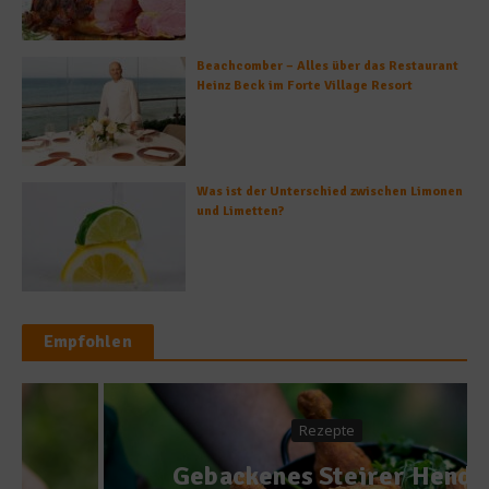
Beachcomber – Alles über das Restaurant
Heinz Beck im Forte Village Resort
Was ist der Unterschied zwischen Limonen
und Limetten?
Empfohlen
Rezepte
Gebackenes Steirer Hendl