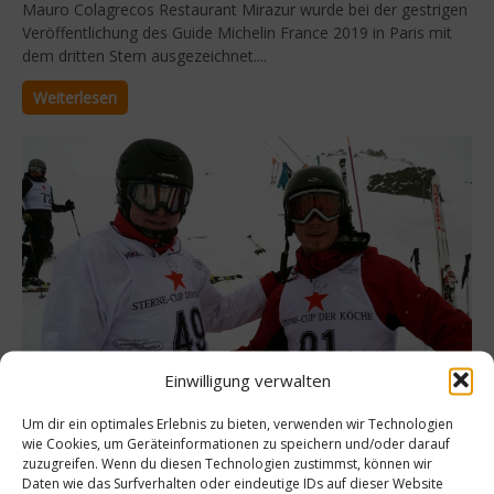
Mauro Colagrecos Restaurant Mirazur wurde bei der gestrigen
Veröffentlichung des Guide Michelin France 2019 in Paris mit
dem dritten Stern ausgezeichnet....
Weiterlesen
Einwilligung verwalten
Spitzenköche
Um dir ein optimales Erlebnis zu bieten, verwenden wir Technologien
wie Cookies, um Geräteinformationen zu speichern und/oder darauf
Sven Elverfeld beim Sterne-Cup der Köche
zuzugreifen. Wenn du diesen Technologien zustimmst, können wir
in Ischgl
Daten wie das Surfverhalten oder eindeutige IDs auf dieser Website