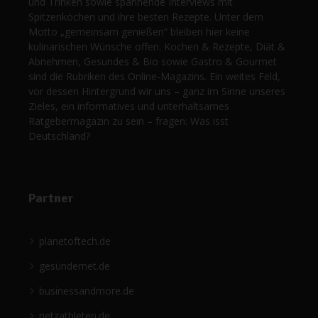
und Trinken sowie spannende Interviews mit
Spitzenköchen und ihre besten Rezepte. Unter dem
Motto „gemeinsam genießen“ bleiben hier keine
kulinarischen Wünsche offen. Kochen & Rezepte, Diät &
Abnehmen, Gesundes & Bio sowie Gastro & Gourmet
sind die Rubriken des Online-Magazins. Ein weites Feld,
vor dessen Hintergrund wir uns – ganz im Sinne unseres
Zieles, ein informatives und unterhaltsames
Ratgebermagazin zu sein – fragen: Was isst
Deutschland?
Partner
planetoftech.de
gesündernet.de
businessandmore.de
netzathleten.de