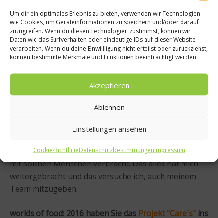
auch schief gehen können…
Um dir ein optimales Erlebnis zu bieten, verwenden wir Technologien
wie Cookies, um Geräteinformationen zu speichern und/oder darauf
zuzugreifen. Wenn du diesen Technologien zustimmst, können wir
Norbert Niederkofler: Ich bin ein positiv eingestellter
Daten wie das Surfverhalten oder eindeutige IDs auf dieser Website
verarbeiten. Wenn du deine Einwillligung nicht erteilst oder zurückziehst,
Mensch, habe immer versucht, auch dem Scheitern
können bestimmte Merkmale und Funktionen beeinträchtigt werden.
etwas Gutes abzugewinnen. Dazu hatte ich natürlich
immer hervorragende Lehrmeister und Kollegen als
Akzeptieren
Grundstein. Von
Eckart Witzigmann
bis hin zu David
Bouley, die beide über ein immenses Wissen über das
Ablehnen
Thema Kochen verfügen, habe ich viel mitgenommen.
Daneben habe ich mich aber auch immer für andere
Einstellungen ansehen
Persönlichkeiten, ihren Lebenslauf, ihre Ziele und wie
sie diese erreicht haben interessiert und gerne Zeit
Cookie-Richtlinie
Datenschutzbestimmungen
Impressum
mit solchen Menschen verbracht. Das alles hat mich
weitergebracht und das versuche ich, auch meinem
Team mitzugeben.
worlds of food: 2016 haben Sie das
Projekt “Care´s“
ins