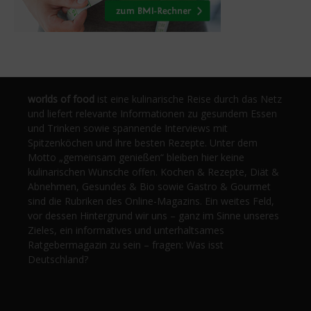
worlds of food
ist eine kulinarische Reise durch das Netz
und liefert relevante Informationen zu gesundem Essen
und Trinken sowie spannende Interviews mit
Spitzenköchen und ihre besten Rezepte. Unter dem
Motto „gemeinsam genießen“ bleiben hier keine
kulinarischen Wünsche offen. Kochen & Rezepte, Diät &
Abnehmen, Gesundes & Bio sowie Gastro & Gourmet
sind die Rubriken des Online-Magazins. Ein weites Feld,
vor dessen Hintergrund wir uns – ganz im Sinne unseres
Zieles, ein informatives und unterhaltsames
Ratgebermagazin zu sein – fragen: Was isst
Deutschland?