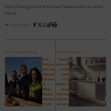
Derk Hoberg (re.) traf Norbert Niederkofler in seiner
Küche
Beitrag teilen
vorheriger Beitrag
Nächster Beitrag
Die
Smeg
Hocha
versch
btei im
enkt
Sterne
zum
nhimm
70.
el –
Geburt
Alta
stag
Badia
Küche
kulina
nklein
risch
geräte