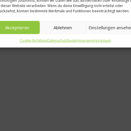
hnologien zustimmst, können wir Daten wie das Surfverhalten oder eindeutige 
63 P
 dieser Website verarbeiten. Wenn du deine Einwillligung nicht erteilst oder
ückziehst, können bestimmte Merkmale und Funktionen beeinträchtigt werden.
ha
Leb
Akzeptieren
Ablehnen
Einstellungen anseh
Cookie-Richtlinie
Datenschutzbestimmungen
Impressum