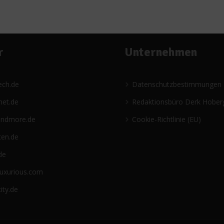
r
Unternehmen
ech.de
Datenschutzbestimmungen
net.de
Redaktionsbüro Derk Hober
andmore.de
Cookie-Richtlinie (EU)
ten.de
de
luxurious.com
ity.de