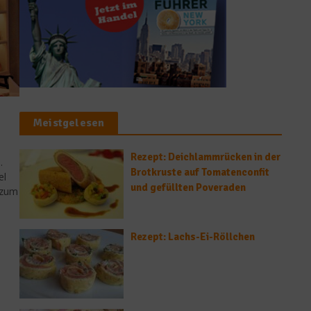
Meistgelesen
Rezept: Deichlammrücken in der
.
Brotkruste auf Tomatenconfit
el
und gefüllten Poveraden
 zum
Rezept: Lachs-Ei-Röllchen