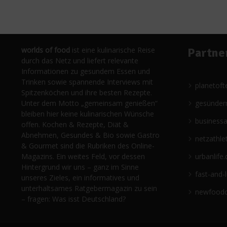
worlds of food
ist eine kulinarische Reise
Partne
durch das Netz und liefert relevante
Informationen zu gesundem Essen und
Trinken sowie spannende Interviews mit
planetoft
Spitzenköchen und ihre besten Rezepte.
Unter dem Motto „gemeinsam genießen“
gesünder
bleiben hier keine kulinarischen Wünsche
business
offen. Kochen & Rezepte, Diät &
Abnehmen, Gesundes & Bio sowie Gastro
netzathle
& Gourmet sind die Rubriken des Online-
Magazins. Ein weites Feld, vor dessen
urbanlife.
Hintergrund wir uns – ganz im Sinne
fast-and-
unseres Zieles, ein informatives und
unterhaltsames Ratgebermagazin zu sein
newfoodc
– fragen: Was isst Deutschland?