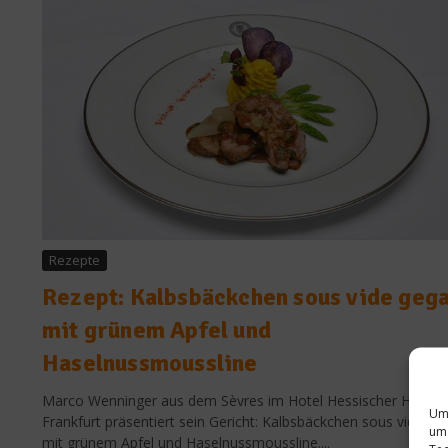
Rezepte
Rezept: Kalbsbäckchen sous vide geg
mit grünem Apfel und
Haselnussmoussline
Marco Wenninger aus dem Sèvres im Hotel Hessischer Hof in
Um 
Frankfurt präsentiert sein Gericht: Kalbsbäckchen sous vide ge
um 
mit grünem Apfel und Haselnussmoussline....