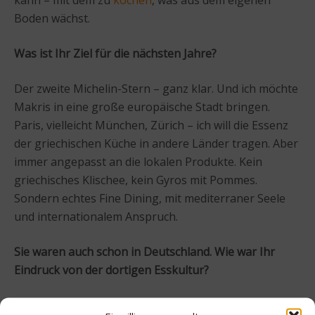
Boden wächst.
Was ist Ihr Ziel für die nächsten Jahre?
Der zweite Michelin-Stern – ganz klar. Und ich möchte
Makris in eine große europäische Stadt bringen.
Paris, vielleicht München, Zürich – ich will die Essenz
der griechischen Küche in andere Länder tragen. Aber
immer angepasst an die lokalen Produkte. Kein
griechisches Klischee, kein Gyros mit Pommes.
Sondern echtes Fine Dining, mit mediterraner Seele
und internationalem Anspruch.
Sie waren auch schon in Deutschland. Wie war Ihr
Eindruck von der dortigen Esskultur?
Ich war in Köln, Frankfurt und München. Und ich habe