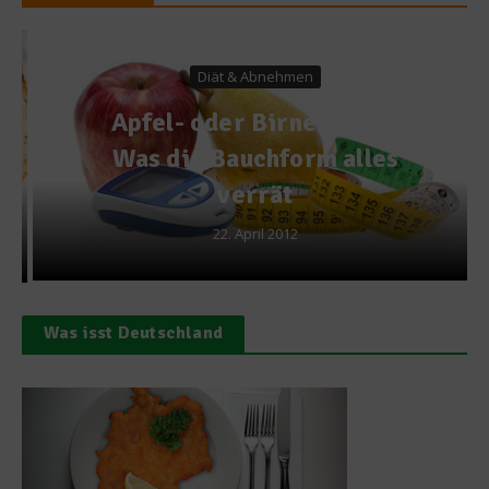
Diät & Abnehmen
Apfel- oder Birnentyp? –
Was die Bauchform alles
verrät
22. April 2012
Was isst Deutschland