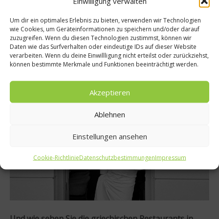
Einwilligung verwalten
dort natürlich nur deutsche Küche gegessen. Ich bin
neugierig, wenn ich reise. Es war teilweise schwer,
Um dir ein optimales Erlebnis zu bieten, verwenden wir Technologien
wie Cookies, um Geräteinformationen zu speichern und/oder darauf
sehr fettig, aber auch spannend. Die Gewürze, das
zuzugreifen. Wenn du diesen Technologien zustimmst, können wir
Herzblut, die Tradition – ich glaube, Deutschland hat
Daten wie das Surfverhalten oder eindeutige IDs auf dieser Website
verarbeiten. Wenn du deine Einwillligung nicht erteilst oder zurückziehst,
großes Potenzial für eine neue kulinarische
können bestimmte Merkmale und Funktionen beeinträchtigt werden.
Bewegung.
Akzeptieren
Ablehnen
Einstellungen ansehen
Cookie-Richtlinie
Datenschutzbestimmungen
Impressum
Und wie sehen Sie die griechischen Restaurants in