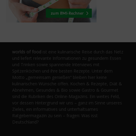
worlds of food
ist eine kulinarische Reise durch das Netz
und liefert relevante Informationen zu gesundem Essen
und Trinken sowie spannende Interviews mit
Spitzenköchen und ihre besten Rezepte. Unter dem
Motto „gemeinsam genießen“ bleiben hier keine
kulinarischen Wünsche offen. Kochen & Rezepte, Diät &
Abnehmen, Gesundes & Bio sowie Gastro & Gourmet
sind die Rubriken des Online-Magazins. Ein weites Feld,
vor dessen Hintergrund wir uns – ganz im Sinne unseres
Zieles, ein informatives und unterhaltsames
Ratgebermagazin zu sein – fragen: Was isst
Deutschland?