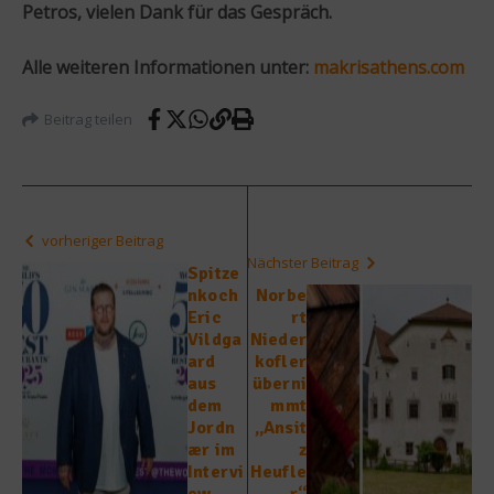
Petros, vielen Dank für das Gespräch.
Alle weiteren Informationen unter:
makrisathens.com
Beitrag teilen
vorheriger Beitrag
Nächster Beitrag
Spitze
nkoch
Norbe
Eric
rt
Vildga
Nieder
ard
kofler
aus
überni
dem
mmt
Jordn
„Ansit
ær im
z
Intervi
Heufle