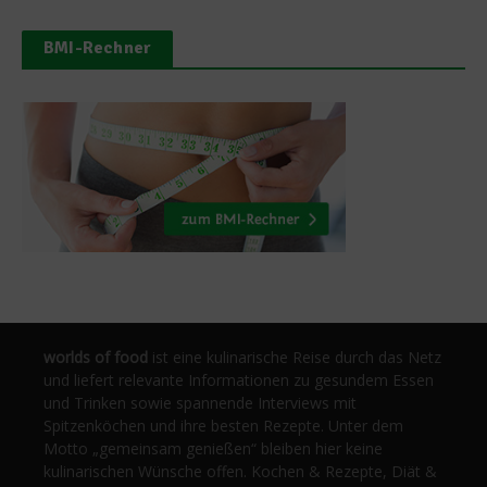
BMI-Rechner
worlds of food
ist eine kulinarische Reise durch das Netz
und liefert relevante Informationen zu gesundem Essen
und Trinken sowie spannende Interviews mit
Spitzenköchen und ihre besten Rezepte. Unter dem
Motto „gemeinsam genießen“ bleiben hier keine
kulinarischen Wünsche offen. Kochen & Rezepte, Diät &