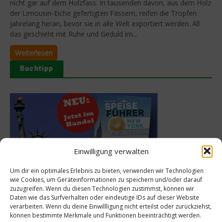
nicht gar auf dem Holzfass. In tausenden davon, aus dem Holz
der Limousin-Eiche gefertigten Fässern, reifen die Tropfen
jahrelang heran, bevor sie in alle Welt exportiert werden. All
das geschieht mit Ruhe und Geduld im...
Weiterlesen
Buchtipp
Einwilligung verwalten
Um dir ein optimales Erlebnis zu bieten, verwenden wir Technologien
wie Cookies, um Geräteinformationen zu speichern und/oder darauf
zuzugreifen. Wenn du diesen Technologien zustimmst, können wir
Meistgelesen
Daten wie das Surfverhalten oder eindeutige IDs auf dieser Website
verarbeiten. Wenn du deine Einwillligung nicht erteilst oder zurückziehst,
können bestimmte Merkmale und Funktionen beeinträchtigt werden.
Rezept: Deichlammrücken in der