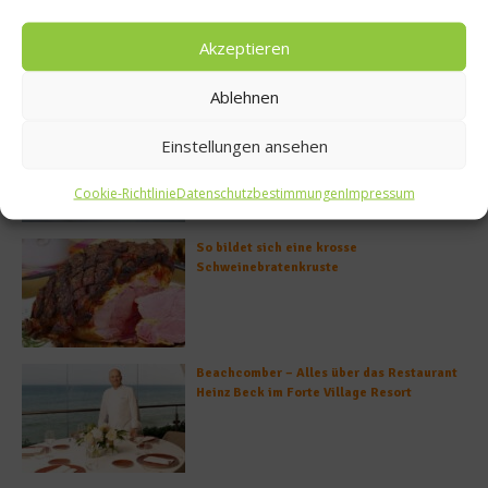
Brotkruste auf Tomatenconfit und
gefüllten Poveraden
Akzeptieren
Ablehnen
Rezept: Lachs-Ei-Röllchen
Einstellungen ansehen
Cookie-Richtlinie
Datenschutzbestimmungen
Impressum
So bildet sich eine krosse
Schweinebratenkruste
Beachcomber – Alles über das Restaurant
Heinz Beck im Forte Village Resort