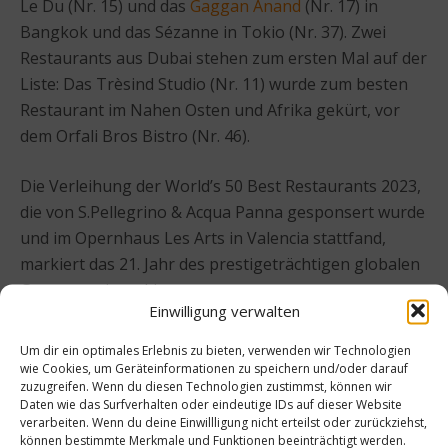
Le Du (Nr. 15) und das
Gaggan Anand
(Nr. 17) in
Bangkok und das Sézanne in Tokio (Nr. 37). Zwei
Restaurants aus Dubai stehen zum ersten Mal auf der
Liste: Das Trèsind Studio (Nr. 11) wurde zum besten
Restaurant im Nahen Osten und Afrika gekürt, vor
dem Orfali Bros Bistro (Nr. 46).
Die Verleihung der World’s 50 Best Restaurants 2023,
die von S.Pellegrino & Acqua Panna gesponsert wurde
und im Opernhaus Les Arts in Valencia stattfand,
markiert das 21. Jahr des prestigeträchtigen globalen
Gastronomierankings.
Einwilligung verwalten
Alle weiteren Informationen
Um dir ein optimales Erlebnis zu bieten, verwenden wir Technologien
unter:
www.theworlds50best.com
wie Cookies, um Geräteinformationen zu speichern und/oder darauf
zuzugreifen. Wenn du diesen Technologien zustimmst, können wir
Daten wie das Surfverhalten oder eindeutige IDs auf dieser Website
verarbeiten. Wenn du deine Einwillligung nicht erteilst oder zurückziehst,
können bestimmte Merkmale und Funktionen beeinträchtigt werden.