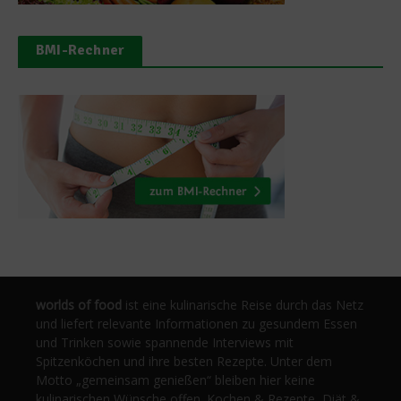
BMI-Rechner
worlds of food
ist eine kulinarische Reise durch das Netz
und liefert relevante Informationen zu gesundem Essen
und Trinken sowie spannende Interviews mit
Spitzenköchen und ihre besten Rezepte. Unter dem
Motto „gemeinsam genießen“ bleiben hier keine
kulinarischen Wünsche offen. Kochen & Rezepte, Diät &