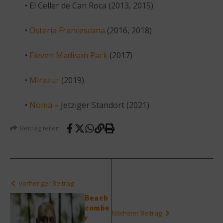
• El Celler de Can Roca (2013, 2015)
•
Osteria Francescana
(2016, 2018)
•
Eleven Madison Park
(2017)
•
Mirazur
(2019)
•
Noma
– Jetziger Standort (2021)
Beitrag teilen
vorheriger Beitrag
Beach
combe
Nächster Beitrag
r