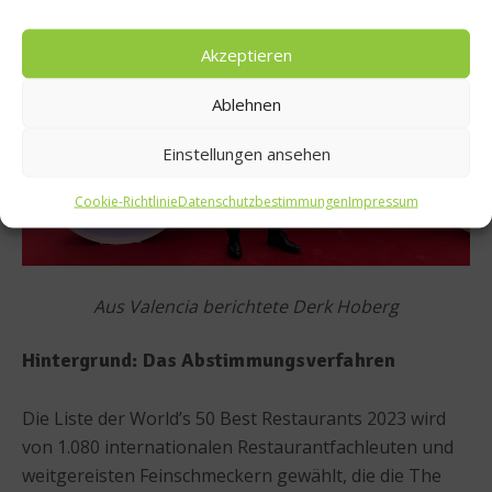
Akzeptieren
Ablehnen
Einstellungen ansehen
Cookie-Richtlinie
Datenschutzbestimmungen
Impressum
Aus Valencia berichtete Derk Hoberg
Hintergrund: Das Abstimmungsverfahren
Die Liste der World’s 50 Best Restaurants 2023 wird
von 1.080 internationalen Restaurantfachleuten und
weitgereisten Feinschmeckern gewählt, die die The