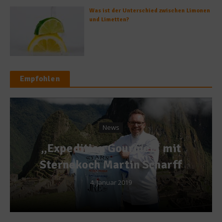
Was ist der Unterschied zwischen Limonen
und Limetten?
Empfohlen
News
„Expedition Gourmet“ mit
Sternekoch Martin Scharff
4. Januar 2019