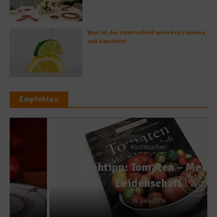
Was ist der Unterschied zwischen Limonen
und Limetten?
Empfohlen
Kochbücher
Buchtipp: Tomaten – Meine
Leidenschaft
16. Juni 2016