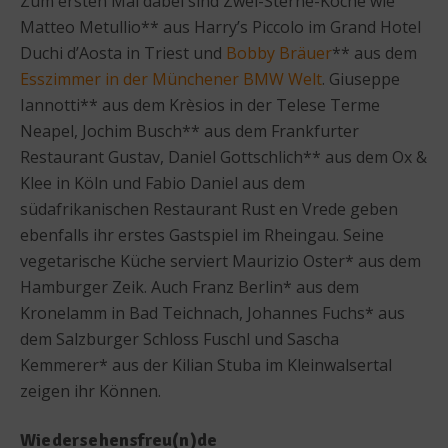
Zum ersten Mal dabei sind Zwei-Sterne-Köche wie
Matteo Metullio** aus Harry’s Piccolo im Grand Hotel
Duchi d’Aosta in Triest und
Bobby Bräuer
** aus dem
Esszimmer in der Münchener BMW Welt
. Giuseppe
Iannotti** aus dem Krèsios in der Telese Terme
Neapel, Jochim Busch** aus dem Frankfurter
Restaurant Gustav, Daniel Gottschlich** aus dem Ox &
Klee in Köln und Fabio Daniel aus dem
südafrikanischen Restaurant Rust en Vrede geben
ebenfalls ihr erstes Gastspiel im Rheingau. Seine
vegetarische Küche serviert Maurizio Oster* aus dem
Hamburger Zeik. Auch Franz Berlin* aus dem
Kronelamm in Bad Teichnach, Johannes Fuchs* aus
dem Salzburger Schloss Fuschl und Sascha
Kemmerer* aus der Kilian Stuba im Kleinwalsertal
zeigen ihr Können.
Wiedersehensfreu(n)de