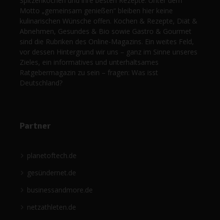
Spitzenköchen und ihre besten Rezepte. Unter dem
Motto „gemeinsam genießen“ bleiben hier keine
kulinarischen Wünsche offen. Kochen & Rezepte, Diät &
Abnehmen, Gesundes & Bio sowie Gastro & Gourmet
sind die Rubriken des Online-Magazins. Ein weites Feld,
vor dessen Hintergrund wir uns – ganz im Sinne unseres
Zieles, ein informatives und unterhaltsames
Ratgebermagazin zu sein – fragen: Was isst
Deutschland?
Partner
planetoftech.de
gesündernet.de
businessandmore.de
netzathleten.de