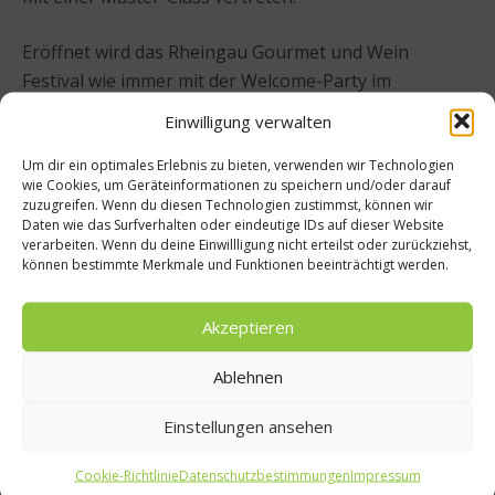
Eröffnet wird das Rheingau Gourmet und Wein
Festival wie immer mit der Welcome-Party im
Laiendormitorium Kloster Eberbach, mit einer
Einwilligung verwalten
Farewell-Küchen-Party klingt es aus. Tickets für alle
Veranstaltungen können online gebucht oder
Um dir ein optimales Erlebnis zu bieten, verwenden wir Technologien
wie Cookies, um Geräteinformationen zu speichern und/oder darauf
telefonisch direkt im Kronenschlösschen reserviert
zuzugreifen. Wenn du diesen Technologien zustimmst, können wir
werden, die Preise reichen von 32 Euro bis 1.350 Euro.
Daten wie das Surfverhalten oder eindeutige IDs auf dieser Website
verarbeiten. Wenn du deine Einwillligung nicht erteilst oder zurückziehst,
können bestimmte Merkmale und Funktionen beeinträchtigt werden.
Weitere Informationen unter
www.rheingau-
gourmet-festival.de
Akzeptieren
Beitrag teilen
Ablehnen
Einstellungen ansehen
Cookie-Richtlinie
Datenschutzbestimmungen
Impressum
vorheriger Beitrag