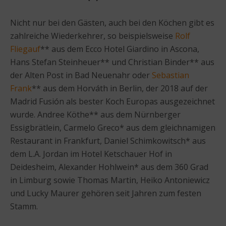
Nicht nur bei den Gästen, auch bei den Köchen gibt es
zahlreiche Wiederkehrer, so beispielsweise
Rolf
Fliegauf
** aus dem Ecco Hotel Giardino in Ascona,
Hans Stefan Steinheuer** und Christian Binder** aus
der Alten Post in Bad Neuenahr oder
Sebastian
Frank
** aus dem Horváth in Berlin, der 2018 auf der
Madrid Fusión als bester Koch Europas ausgezeichnet
wurde. Andree Köthe** aus dem Nürnberger
Essigbrätlein, Carmelo Greco* aus dem gleichnamigen
Restaurant in Frankfurt, Daniel Schimkowitsch* aus
dem L.A. Jordan im Hotel Ketschauer Hof in
Deidesheim, Alexander Hohlwein* aus dem 360 Grad
in Limburg sowie Thomas Martin, Heiko Antoniewicz
und Lucky Maurer gehören seit Jahren zum festen
Stamm.