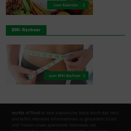
BMI-Rechner
worlds of food
ist eine kulinarische Reise durch das Netz
und liefert relevante Informationen zu gesundem Essen
und Trinken sowie spannende Interviews mit