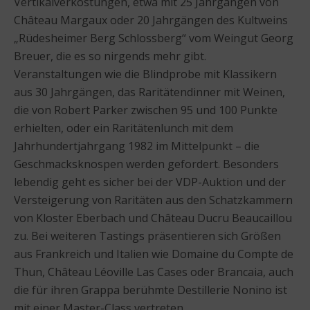
Vertikalverkostungen, etwa mit 25 Jahrgängen von
Château Margaux oder 20 Jahrgängen des Kultweins
„Rüdesheimer Berg Schlossberg“ vom Weingut Georg
Breuer, die es so nirgends mehr gibt.
Veranstaltungen wie die Blindprobe mit Klassikern
aus 30 Jahrgängen, das Raritätendinner mit Weinen,
die von Robert Parker zwischen 95 und 100 Punkte
erhielten, oder ein Raritätenlunch mit dem
Jahrhundertjahrgang 1982 im Mittelpunkt – die
Geschmacksknospen werden gefordert. Besonders
lebendig geht es sicher bei der VDP-Auktion und der
Versteigerung von Raritäten aus den Schatzkammern
von Kloster Eberbach und Château Ducru Beaucaillou
zu. Bei weiteren Tastings präsentieren sich Größen
aus Frankreich und Italien wie Domaine du Compte de
Thun, Château Léoville Las Cases oder Brancaia, auch
die für ihren Grappa berühmte Destillerie Nonino ist
mit einer Master-Class vertreten.