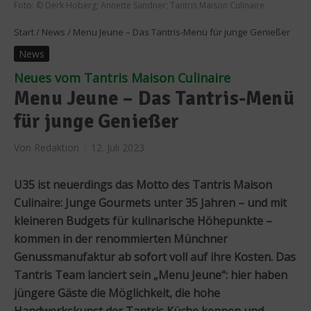
Foto: © Derk Hoberg; Annette Sandner; Tantris Maison Culinaire
Start
/
News
/
Menu Jeune – Das Tantris-Menü für junge Genießer
News
Neues vom Tantris Maison Culinaire
Menu Jeune – Das Tantris-Menü
für junge Genießer
Von
Redaktion
12. Juli 2023
U35 ist neuerdings das Motto des Tantris Maison
Culinaire: Junge Gourmets unter 35 Jahren – und mit
kleineren Budgets für kulinarische Höhepunkte –
kommen in der renommierten Münchner
Genussmanufaktur ab sofort voll auf ihre Kosten. Das
Tantris Team lanciert sein „Menu Jeune“: hier haben
jüngere Gäste die Möglichkeit, die hohe
Handwerkskunst der Tantris Küche kennen und