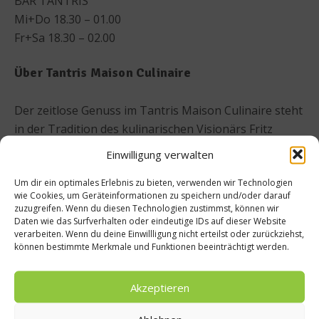
BAR TANTRIS
Mi+Do 18.30 – 01.00
Fr+Sa 18.30 – 02.00
Über Tantris Maison Culinaire
Der zeitlose Genuss im Tantris Maison Culinaire steht
in der Tradition des kulinarischen Visionärs Fritz
Eichbauer, der vor 50 Jahren die Haute Cuisine und
Einwilligung verwalten
das französische Lebensgefühl mit der Eröffnung des
Um dir ein optimales Erlebnis zu bieten, verwenden wir Technologien
„TANTRIS“ nach München und Deutschland brachte.
wie Cookies, um Geräteinformationen zu speichern und/oder darauf
2006 übernahm sein Sohn Felix Eichbauer die
zuzugreifen. Wenn du diesen Technologien zustimmst, können wir
Schwabinger Gourmet-Ikone und leitet sie bis heute
Daten wie das Surfverhalten oder eindeutige IDs auf dieser Website
verarbeiten. Wenn du deine Einwillligung nicht erteilst oder zurückziehst,
gemeinsam mit seiner Frau Sabine. Tantris Maison
können bestimmte Merkmale und Funktionen beeinträchtigt werden.
Culinaire soll als Ganzes funktionieren und vereint die
Restaurants Tantris und Tantris DNA sowie die Bar
Akzeptieren
Tantris unter einem Dach. Anliegen des Hauses ist es,
mit gekonntem Handwerk, großer Kochkunst und