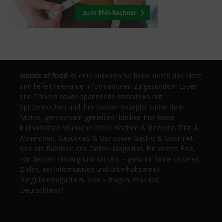
worlds of food
ist eine kulinarische Reise durch das Netz
und liefert relevante Informationen zu gesundem Essen
und Trinken sowie spannende Interviews mit
Spitzenköchen und ihre besten Rezepte. Unter dem
Motto „gemeinsam genießen“ bleiben hier keine
kulinarischen Wünsche offen. Kochen & Rezepte, Diät &
Abnehmen, Gesundes & Bio sowie Gastro & Gourmet
sind die Rubriken des Online-Magazins. Ein weites Feld,
vor dessen Hintergrund wir uns – ganz im Sinne unseres
Zieles, ein informatives und unterhaltsames
Ratgebermagazin zu sein – fragen: Was isst
Deutschland?