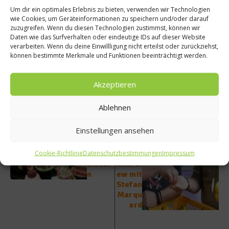
Um dir ein optimales Erlebnis zu bieten, verwenden wir Technologien
wie Cookies, um Geräteinformationen zu speichern und/oder darauf
Beitrag teilen
zuzugreifen. Wenn du diesen Technologien zustimmst, können wir
Daten wie das Surfverhalten oder eindeutige IDs auf dieser Website
verarbeiten. Wenn du deine Einwillligung nicht erteilst oder zurückziehst,
können bestimmte Merkmale und Funktionen beeinträchtigt werden.
vorheriger Beitrag
Nächster Beitrag
Akzeptieren
Jetzt
This is
Ticket
just a
Ablehnen
s für
Punk
die
Rock
Einstellungen ansehen
eat&S
Chef
TYLE
(Teil 2)
Cookie-Richtlinie
Datenschutzbestimmungen
Impressum
2011
–
sicher
Intervi
n
ew mit
Stefan
Marqu
ard