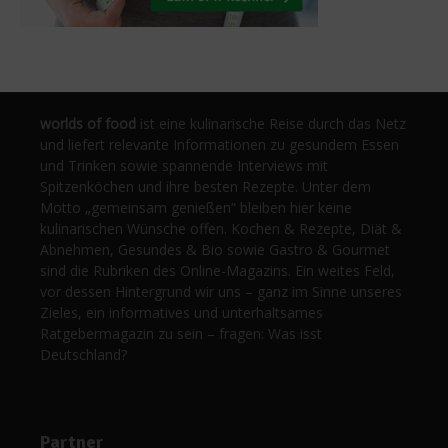
worlds of food
ist eine kulinarische Reise durch das Netz
und liefert relevante Informationen zu gesundem Essen
und Trinken sowie spannende Interviews mit
Spitzenköchen und ihre besten Rezepte. Unter dem
Motto „gemeinsam genießen“ bleiben hier keine
kulinarischen Wünsche offen. Kochen & Rezepte, Diät &
Abnehmen, Gesundes & Bio sowie Gastro & Gourmet
sind die Rubriken des Online-Magazins. Ein weites Feld,
vor dessen Hintergrund wir uns – ganz im Sinne unseres
Zieles, ein informatives und unterhaltsames
Ratgebermagazin zu sein – fragen: Was isst
Deutschland?
Partner