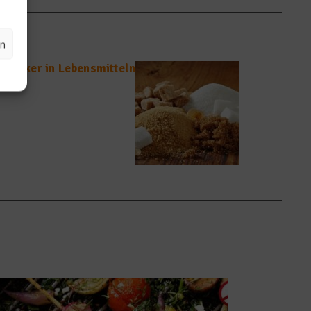
en
 Zucker in Lebensmitteln