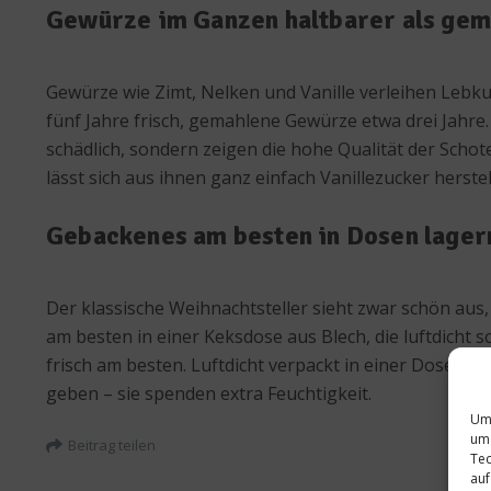
Gewürze im Ganzen haltbarer als gem
Gewürze wie Zimt, Nelken und Vanille verleihen Lebku
fünf Jahre frisch, gemahlene Gewürze etwa drei Jahre.
schädlich, sondern zeigen die hohe Qualität der Schot
lässt sich aus ihnen ganz einfach Vanillezucker herstel
Gebackenes am besten in Dosen lager
Der klassische Weihnachtsteller sieht zwar schön aus
am besten in einer Keksdose aus Blech, die luftdicht
frisch am besten. Luftdicht verpackt in einer Dose bl
geben – sie spenden extra Feuchtigkeit.
Um 
um 
Beitrag teilen
Tec
auf