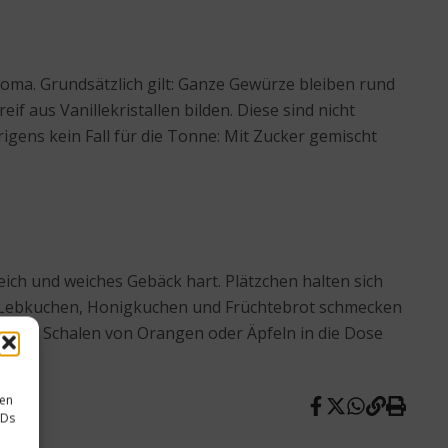
oma. Grundsätzlich gilt: Ganze Gewürze bleiben rund
 aus Vanillekristallen bilden. Diese sind nicht
igens kein Fall für die Tonne: Mit Zucker gemischt
ich und weiches Gebäck hart. Plätzchen halten sich
ch. Lebkuchen, Honigkuchen und Früchtebrot schmecken
ann man Schalen von Orangen oder Äpfeln in die Dose
sen
IDs