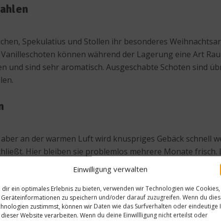
ahlen
chen, Spekulatius und Stollen ihr besonderes Weihnachtsar
 Vanilleschoten können während der Lagerung eine Art Raureif
en und sind sehr aromatisch. Ausgeschabte Schoten sind übr
len.
n
, aber an der warmen Luft wird knuspriges Gebäck schnell we
 schließt. Hier bleiben sie problemlos mehrere Monate fris
eiben aber auch sie bis zu acht Wochen weich. Zusätzlich k
Einwilligung verwalten
dir ein optimales Erlebnis zu bieten, verwenden wir Technologien wie Cookies,
Geräteinformationen zu speichern und/oder darauf zuzugreifen. Wenn du die
hnologien zustimmst, können wir Daten wie das Surfverhalten oder eindeutige 
 dieser Website verarbeiten. Wenn du deine Einwillligung nicht erteilst oder