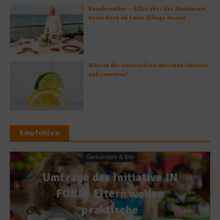
Beachcomber – Alles über das Restaurant
Heinz Beck im Forte Village Resort
Was ist der Unterschied zwischen Limonen
und Limetten?
Empfohlen
Gesundes & Bio
Umfrage der Initiative IN
FORM: Eltern wollen
praktische