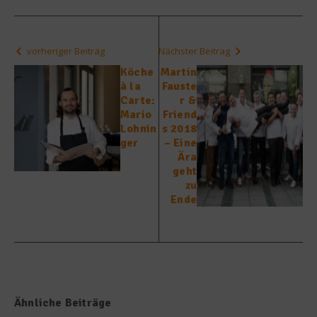
vorheriger Beitrag
Nächster Beitrag
Köche
Martin
à la
Fauste
Carte:
r &
Mario
Friend
Lohnin
s 2018
ger
– Eine
Ära
geht
zu
Ende
Ähnliche Beiträge