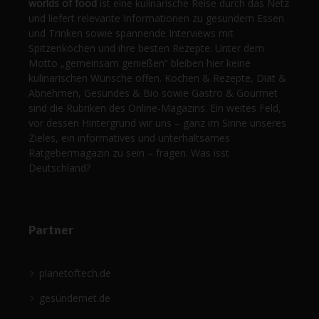
worlds of food
ist eine kulinarische Reise durch das Netz
und liefert relevante Informationen zu gesundem Essen
und Trinken sowie spannende Interviews mit
Spitzenköchen und ihre besten Rezepte. Unter dem
Motto „gemeinsam genießen“ bleiben hier keine
kulinarischen Wünsche offen. Kochen & Rezepte, Diät &
Abnehmen, Gesundes & Bio sowie Gastro & Gourmet
sind die Rubriken des Online-Magazins. Ein weites Feld,
vor dessen Hintergrund wir uns – ganz im Sinne unseres
Zieles, ein informatives und unterhaltsames
Ratgebermagazin zu sein – fragen: Was isst
Deutschland?
Partner
planetoftech.de
gesündernet.de