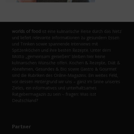
worlds of food
ist eine kulinarische Reise durch das Netz
und liefert relevante Informationen zu gesundem Essen
und Trinken sowie spannende Interviews mit
Spitzenköchen und ihre besten Rezepte. Unter dem
Motto „gemeinsam genießen“ bleiben hier keine
kulinarischen Wünsche offen. Kochen & Rezepte, Diät &
Abnehmen, Gesundes & Bio sowie Gastro & Gourmet
sind die Rubriken des Online-Magazins. Ein weites Feld,
vor dessen Hintergrund wir uns – ganz im Sinne unseres
Zieles, ein informatives und unterhaltsames
Ratgebermagazin zu sein – fragen: Was isst
Deutschland?
Partner