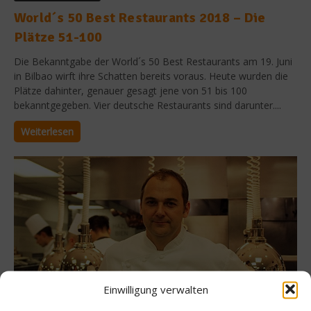
World´s 50 Best Restaurants 2018 – Die
Plätze 51-100
Die Bekanntgabe der World´s 50 Best Restaurants am 19. Juni
in Bilbao wirft ihre Schatten bereits voraus. Heute wurden die
Plätze dahinter, genauer gesagt jene von 51 bis 100
bekanntgegeben. Vier deutsche Restaurants sind darunter....
Weiterlesen
Einwilligung verwalten