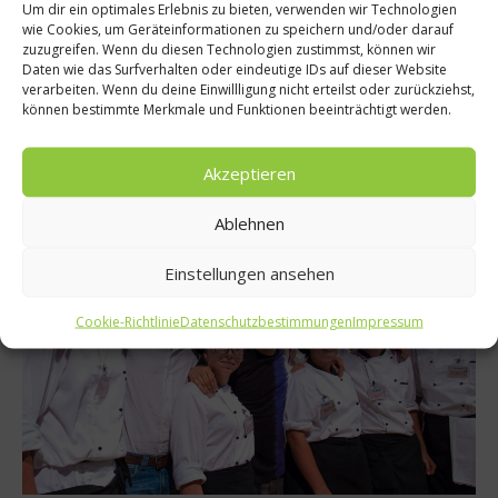
Um dir ein optimales Erlebnis zu bieten, verwenden wir Technologien
wie Cookies, um Geräteinformationen zu speichern und/oder darauf
News
zuzugreifen. Wenn du diesen Technologien zustimmst, können wir
The World´s 50 best Restaurants 2017
Daten wie das Surfverhalten oder eindeutige IDs auf dieser Website
verarbeiten. Wenn du deine Einwillligung nicht erteilst oder zurückziehst,
Heute wurden in Melbourne die World´s 50 best Restaurants
können bestimmte Merkmale und Funktionen beeinträchtigt werden.
2017 bekanntgegeben. Der Gewinner kommt aus New York.
Hier die komplette Liste....
Akzeptieren
Weiterlesen
Ablehnen
Einstellungen ansehen
Cookie-Richtlinie
Datenschutzbestimmungen
Impressum